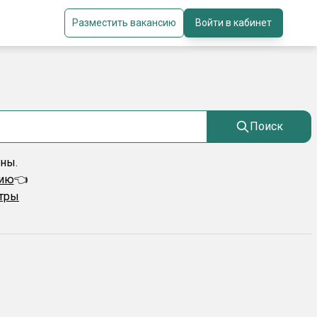
Разместить вакансию
Войти в кабинет
Поиск
ены.
сию
👈
ьтры