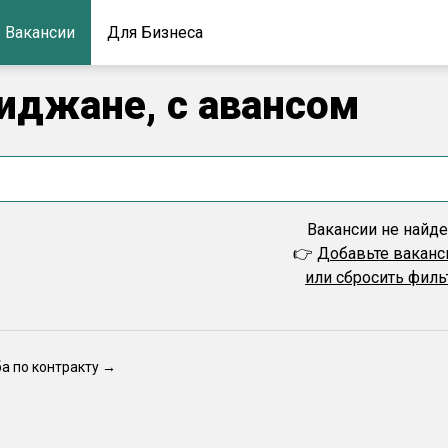
Вакансии
Для Бизнеса
биджане, с авансом
Вакансии не найд
👉
Добавьте вакан
или сбросить фил
ба по контракту →