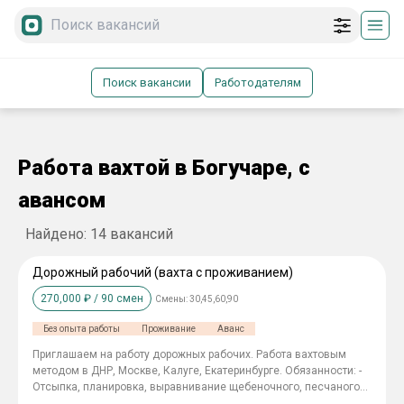
Поиск вакансии
Работодателям
Работа вахтой в Богучаре, с
авансом
Найдено:
14
вакансий
Дорожный рабочий (вахта с проживанием)
270,000
₽ /
90
смен
Смены:
30,45,60,90
Без опыта работы
Проживание
Аванс
Приглашаем на работу дорожных рабочих. Работа вахтовым
методом в ДНР, Москве, Калуге, Екатеринбурге. Обязанности: -
Отсыпка, планировка, выравнивание щебеночного, песчаного
основания; - Установка бордюров; - Установка ограждающих и