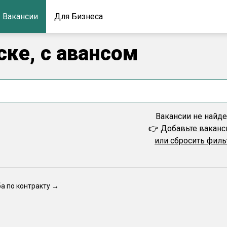
Вакансии
Для Бизнеса
ске, с авансом
Вакансии не найд
👉
Добавьте вакан
или сбросить фил
ба по контракту →