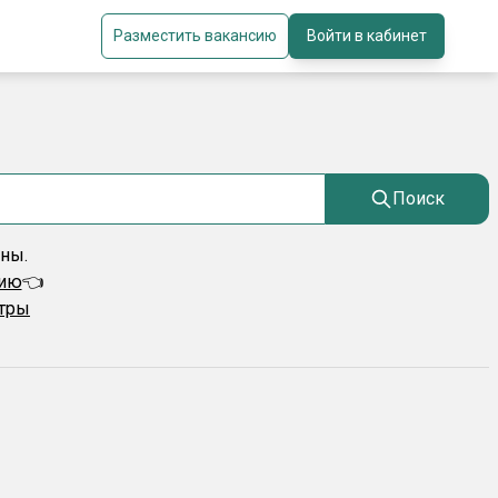
Разместить вакансию
Войти в кабинет
Поиск
ены.
сию
👈
ьтры