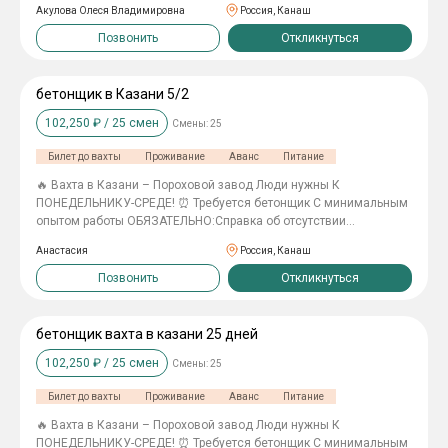
Акулова Олеся Владимировна
Россия, Канаш
вахту и с вахты (компенсация 4000 рублей) -Выплаты два раза в
месяц
Позвонить
Откликнуться
бетонщик в Казани 5/2
102,250
₽ /
25
смен
Смены:
25
Билет до вахты
Проживание
Аванс
Питание
🔥 Вахта в Казани – Пороховой завод Люди нужны К
ПОНЕДЕЛЬНИКУ-СРЕДЕ! ⏰ Требуется бетонщик С минимальным
опытом работы ОБЯЗАТЕЛЬНО:Справка об отсутствии
судимостей Зарплата: 90 000 руб./мес. График: 30/30 Режим: 5/2
Анастасия
Россия, Канаш
по 10 часов Мы предлагаем: ✅ Официальное трудоустройство
по ТК РФ ✅ Проживание в уютной квартире ✅ Суточные – 500
Позвонить
Откликнуться
руб./день ✅ Спецодежда – за счёт компании ✅ Билеты на вахту
и обратно – оплачиваем
бетонщик вахта в казани 25 дней
102,250
₽ /
25
смен
Смены:
25
Билет до вахты
Проживание
Аванс
Питание
🔥 Вахта в Казани – Пороховой завод Люди нужны К
ПОНЕДЕЛЬНИКУ-СРЕДЕ! ⏰ Требуется бетонщик С минимальным