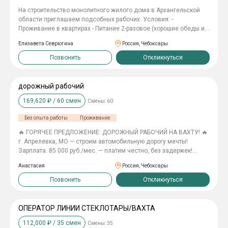
должностях: грузчик, уборщик, разнорабочий, фасовщик,
На строительство монолитного жилого дома в Архангельской
упаковщик, кладовщик, комплектовщик, стикеровщик, оператор
области приглашаем подсобных рабочих. Условия: -
линии. 📞Звоните, пишите, приходите — начинайте зарабатывать
Проживание в квартирах - Питание 2-разовое (хорошие обеды и
уже сегодня! 89663701860
ужины) - Предоставляем спецодежду - Оплачиваем проезд на
Елизавета Севрюгина
Россия, Чебоксары
объект - Зарплата у подсобного рабочего 100 000 р. в месяц -
Официальное трудоустройство по ТК РФ. - Вахта 60/30, график
Позвонить
Откликнуться
7/0 по 11 часов. Пишите в личку, расскажем подробности.
Давайте вместе строить новое жилье!
дорожный рабочий
169,620
₽ /
60
смен
Смены:
60
Без опыта работы
Проживание
🔥 ГОРЯЧЕЕ ПРЕДЛОЖЕНИЕ: ДОРОЖНЫЙ РАБОЧИЙ НА ВАХТУ! 🔥
г. Апрелевка, МО — строим автомобильную дорогу мечты!
Зарплата: 85 000 руб./мес. — платим честно, без задержек!
ПРИНИМАЕМ: БЕЗ ОПЫТА РАБОТЫ! ЧТО В ПАКЕТЕ «ДОРОЖНЫЙ
Анастасия
Россия, Чебоксары
ПРО»: ✅ Официальное трудоустройство (ТК РФ — никаких
«серых» схем); ✅ Проживание в хостеле (чистое и уютное); ✅
Позвонить
Откликнуться
Питание 2 раза в день (обед и ужин — сил хватит на всё); ✅
Спецодежда — дарим, чтобы ты выглядел как профи; ✅ Билеты
до вахты и обратно — или компенсация до 4 000 руб. ВАШИ
ОПЕРАТОР ЛИНИИ СТЕКЛОТАРЫ/ВАХТА
ЗАДАЧИ: • укладка асфальта и щебня; • установка поребриков.
112,000
₽ /
35
смен
Смены:
35
УСЛОВИЯ: вахта 60/30, график 7/0, смена 11 часов.