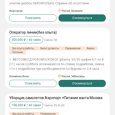
опытом работы ОБЯЗАТЕЛЬНО:Справка об отсутствии
судимостей Зарплата: 90 000 руб./мес. График: 30/30 Режим: 5/2
Анастасия
Россия, Шумерля
по 10 часов Мы предлагаем: ✅ Официальное трудоустройство
по ТК РФ ✅ Проживание в уютной квартире ✅ Суточные – 500
Позвонить
Откликнуться
руб./день ✅ Спецодежда – за счёт компании ✅ Билеты на вахту
и обратно – оплачиваем
Оператор линии(без опыта)
300,000
₽ /
60
смен
Смены:
60
Без опыта работы
Билет до вахты
Проживание
Аванс
Питание
1. АВТОЗАВОД НОВОМОСКОВСК ⌛Вахта: 60/30 график 6/1 по 8
(11) часов (суббота оплачивается по ставке подработки, смена
11ч + подработки при необходимости по будням по 2-4 часа
после смены) График: НЕДЕЛЯ ДЕНЬ(8:30 - 17:20) - НЕДЕЛЯ
Клименко Инна
Россия, Чебоксары
НОЧЬ(17:20 - 02:10) ❗️Оператор линии сборки для мужчин и
женщин❗️ 5/2 по 8 + подработки по 2 часа по будням перед
Позвонить
Откликнуться
сменой + суббота оплачивается по ставке подработки в
выходные, смена 11ч Ставка: день - 460р/час (3680 + 1200 =
4880 руб), ночь - 500 р/час (3840 руб + 1200 = 5040 руб)
Уборщик самолетов Аэропорт +Питание вахта Москва
подработка - 600 р/ч, праздники и выходные - 650 р/час,
198,000
₽ /
60
смен
Смены:
35,45,60
суббота: 7150 рублей ЗП: 143 000 рублей за месяц Женщины:
5/2 по 8 часов + при необходимости подработки Ставка: день -
Без опыта работы
Проживание