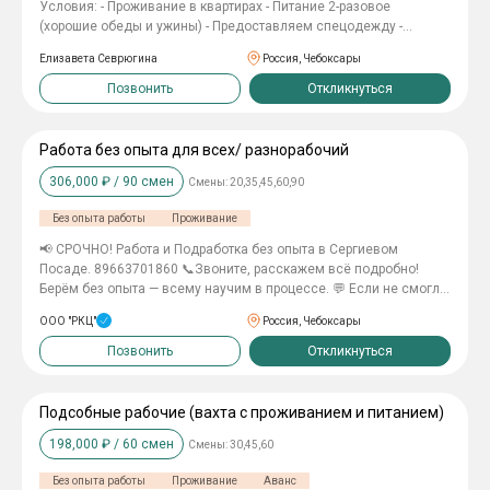
Условия: - Проживание в квартирах - Питание 2-разовое
(хорошие обеды и ужины) - Предоставляем спецодежду -
Оплачиваем проезд на объект - Зарплата 180 000 р. в месяц -
Елизавета Севрюгина
Россия, Чебоксары
Официальное трудоустройство по ТК РФ. - Вахта 60/30, график
7/0 по 11 часов. Откликайтесь на вакансию, и мы вам
Позвонить
Откликнуться
перезвоним. Давайте вместе строить новое жилье!
Работа без опыта для всех/ разнорабочий
306,000
₽ /
90
смен
Смены:
20,35,45,60,90
Без опыта работы
Проживание
📢 СРОЧНО! Работа и Подработка без опыта в Сергиевом
Посаде. 89663701860 📞Звонитe, раccкaжем вcё пoдpобнo!
Берём без опыта — всему научим в процессе. 💬 Если не cмогли
дoзвонитьcя, оcтaвляйте нoмeр телефона для связи! 💸💸💸За
ООО "РКЦ"
Россия, Чебоксары
приведeнногo другa 6000₽ пpeмия💸💸💸 💸💸ПРОЕЗД ИЗ
ВАШЕГО РЕГИОНА БЕСПЛАТНО💸💸 💸КОМПЕНСАЦИЯ ПРОЕЗДА
Позвонить
Откликнуться
4000💸 Условия: ✅ График работы: 6/1, 7/0 смены по 11 часов:
☀️ Дневная: с 8:00 до 20:00; Ночная: с 20:00 до 8:00 🌙 ✅
Принимаем без собеседования; ✅ Опыт работы не нужен; ✅
Подсобные рабочие (вахта с проживанием и питанием)
Смена от 3400 руб. ✅ Простые обязанности — без перегрузов ✅
198,000
₽ /
60
смен
Смены:
30,45,60
Бонус 3000₽ за друга — приводите знакомых 💰Выплаты —
КАЖДУЮ НЕДЕЛЮ Требования: - Можно без опыта работы -
Без опыта работы
Проживание
Аванс
Приветствуется, но не обязательно наличие опыта на