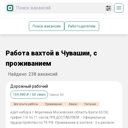
Поиск вакансии
Работодателям
Работа вахтой в Чувашии, с
проживанием
Найдено:
238
вакансий
Дорожный рабочий
169,980
₽ /
60
смен
Смены:
60
Без опыта работы
Проживание
Аванс
Питание
идет набор в г Апрелевка Московская область Вахта 60/30,
график 7/0 по 11 часов ПРЕДОСТАВЛЯЕМ: - Официальное
трудоустройство по ТК РФ -Проживание в хостеле - 2-х разовое
питание -Спецодежда за счёт компании -Билеты покупаем на