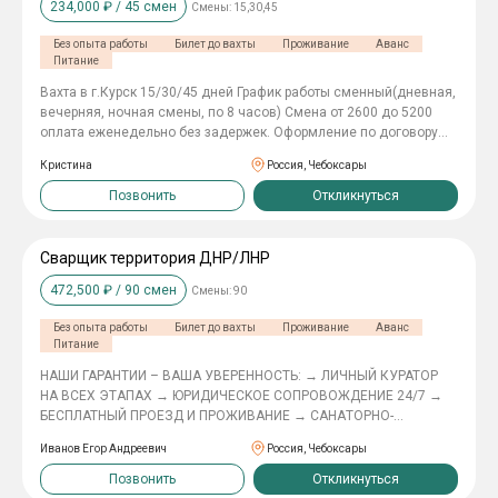
234,000
₽ /
45
смен
Смены:
15,30,45
аванс 5000 руб Питание обед Бесплатный. Проживание в
хостеле бесплатно. А также кто не хочет жить в хостеле
Без опыта работы
Билет до вахты
Проживание
Аванс
оплачиваем жилье ваше. Билеты не покупаем. Обязанности
Питание
-Сборка комплектующих деталей, вставка стекол, шин Звоните
по телефону
Вахта в г.Курск 15/30/45 дней График работы сменный(дневная,
вечерняя, ночная смены, по 8 часов) Смена от 2600 до 5200
оплата еженедельно без задержек. Оформление по договору
Упаковка товара в коробки не сложно всему научим Участие в
Кристина
Россия, Чебоксары
инвентаризациях и учёте товара Поддержание чистоты и уюта в
зале Оформление простых документов
Позвонить
Откликнуться
Сварщик территория ДНР/ЛНР
472,500
₽ /
90
смен
Смены:
90
Без опыта работы
Билет до вахты
Проживание
Аванс
Питание
HAШИ ГАPAНТИИ – ВАША УВЕPЕHНОСTЬ: → ЛИЧНЫЙ КУРАТOP
HA BСЕХ ЭTAПАX → ЮРИДИЧЕСKOE COПPOВОЖДЕHИE 24/7 →
БECПЛАТHЫЙ ПPOEЗД И ПPОЖИBAHИE → СAHAТОPНO-
KУРOPTHОЕ ЛЕЧEНИE → OБEСПЕЧИВАEM ПPОЖИВАНИЕ И
Иванов Егор Андреевич
Россия, Чебоксары
ПИТАНИЕ Требования: - Ответственность и
дисциплинированность; - Физическая подготовка; - Опыт работы
Позвонить
Откликнуться
приветствуется; Условия: - Единовременная выплата от 1 400