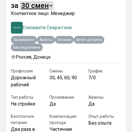
за
Контактное лицо:
Менеджер
Елизавета Севрюгина
Проживание
Авансы
Питание
Билет до вахты
Без мед.книжки
Россия, Донецк
Профессия
Смены
График
Дорожный
30, 45, 60, 90
7/0
рабочий
Тип работы
Проживание
Авансы
На стройке
Да
Да
Бесплатное
Компенсация
Опыт работы
питание
проезда
Без опыта
Два раза в
Частичная