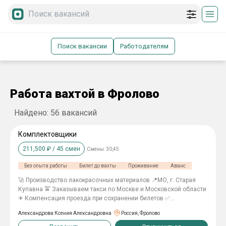
Поиск вакансии
Работодателям
Работа вахтой в Фролово
Найдено:
56
вакансий
Комплектовщики
211,500
₽ /
45
смен
Смены:
30,45
Без опыта работы
Билет до вахты
Проживание
Аванс
🚀 Производство лакокрасочных материалов 📍МО, г. Старая
Купавна 🚖 Заказываем такси по Москве и Московской области
✈ Компенсация проезда при сохранении билетов ✅
Комплектовщик - Комплектация товаров с помощью
Александрова Ксения Александровна
Россия, Фролово
электротележки на складе готовой продукции, разгрузочно-
погрузочные работы. - Наличие прав тракториста машиниста