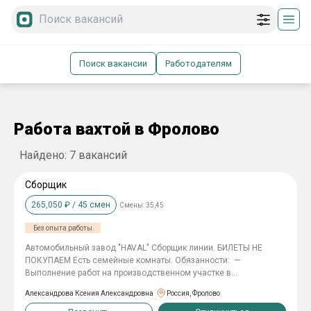
Поиск вакансии
Работодателям
Работа вахтой в Фролово
Найдено:
7
вакансий
Сборщик
265,050
₽ /
45
смен
Смены:
35,45
Без опыта работы
Автомобильный завод "HAVAL" Cборщик линии. БИЛЕТЫ НЕ
ПОКУПАЕМ Есть семейные комнаты. Обязанности: —
Выполнение работ на производственном участке в
соответствии с технологическим процессом; — Комплектовать
Александрова Ксения Александровна
Россия, Фролово
автомобильные детали; — Выполнение операций по подготовке
дисков, шин, зеркал и стекол; — Проклейка резиновых