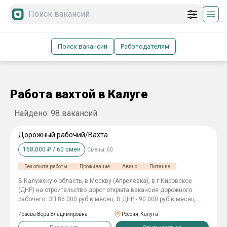
Поиск вакансии
Работодателям
Работа вахтой в Калуге
Найдено:
98
вакансий
Дорожный рабочий/Вахта
168,000
₽ /
60
смен
Смены:
60
Без опыта работы
Проживание
Аванс
Питание
В Калужскую область, в Москву (Апрелевка), в г.Кировское
(ДНР) на строительство дорог открыта вакансия дорожного
рабочего. ЗП 85 000 руб в месяц. В ДНР - 90 000 руб в месяц.
Проживание в вагончиках. Питание 2-х разовое. Спецодежда
Исаева Вера Владимировна
Россия, Калуга
выдается. Билеты покупаем. Трудоустройство официальное.