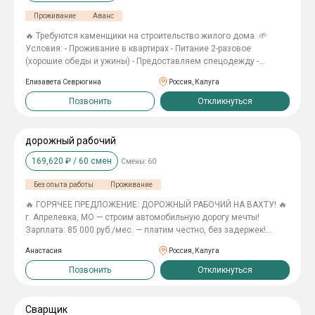
4-6 ЧЕЛОВЕК 🚶ПЕШИЙ ДОСТУП ДО ПРОИЗВОДСТВА 🏥
Проживание
Аванс
МЕДИЦИНСКАЯ КНИГА 3500 РУБЛЕЙ 🦺СПЕЦОДЕЖДА
БЕСПЛАТНО
🔥 Требуются каменщики на строительство жилого дома. 🌱
Условия: - Проживание в квартирах - Питание 2-разовое
(хорошие обеды и ужины) - Предоставляем спецодежду -
Оплачиваем проезд на объект - Зарплата 180 000 р. в месяц -
Елизавета Севрюгина
Россия, Калуга
Официальное трудоустройство по ТК РФ. - Вахта 60/30, график
7/0 по 11 часов. Откликайтесь на вакансию, и мы вам
Позвонить
Откликнуться
перезвоним. Давайте вместе строить новое жилье!
дорожный рабочий
169,620
₽ /
60
смен
Смены:
60
Без опыта работы
Проживание
🔥 ГОРЯЧЕЕ ПРЕДЛОЖЕНИЕ: ДОРОЖНЫЙ РАБОЧИЙ НА ВАХТУ! 🔥
г. Апрелевка, МО — строим автомобильную дорогу мечты!
Зарплата: 85 000 руб./мес. — платим честно, без задержек!
ПРИНИМАЕМ: БЕЗ ОПЫТА РАБОТЫ! ЧТО В ПАКЕТЕ «ДОРОЖНЫЙ
Анастасия
Россия, Калуга
ПРО»: ✅ Официальное трудоустройство (ТК РФ — никаких
«серых» схем); ✅ Проживание в хостеле (чистое и уютное); ✅
Позвонить
Откликнуться
Питание 2 раза в день (обед и ужин — сил хватит на всё); ✅
Спецодежда — дарим, чтобы ты выглядел как профи; ✅ Билеты
до вахты и обратно — или компенсация до 4 000 руб. ВАШИ
Сварщик