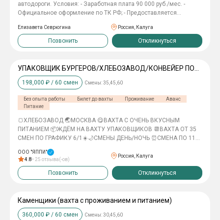
автодороги. Условия: - Заработная плата 90 000 руб./мес. -
Официальное оформление по ТК РФ; - Предоставляется
проживание; - Проезд к месту работы за счет работодателя; -
Елизавета Севрюгина
Россия, Калуга
Предоставляется спецодежда:; - Бесплатные обеды 2 раза в
день. - Вахта 60/30, график 7/0 по 11 часов. Присоединяйтесь к
Позвонить
Откликнуться
строительству новых дорог!
УПАКОВЩИК БУРГЕРОВ/ХЛЕБОЗАВОД/КОНВЕЙЕР ПО
УКЛАДКЕ
198,000
₽ /
60
смен
Смены:
35,45,60
Без опыта работы
Билет до вахты
Проживание
Аванс
Питание
🍞ХЛЕБОЗАВОД 🌏МОСКВА 😋ВАХТА С ОЧЕНЬ ВКУСНЫМ
ПИТАНИЕМ 📦ЖДЁМ НА ВАХТУ УПАКОВЩИКОВ 📆ВАХТА ОТ 35
СМЕН ПО ГРАФИКУ 6/1☀️🌙СМЕНЫ ДЕНЬ/НОЧЬ ⏰СМЕНА ПО 11
ЧАСОВ 💰СТАВКА 3300 РУБЛЕЙ ЗА СМЕНУ 💰💰ЗА ВАХТУ 115 500
ООО "ЯППИ"
РУБЛЕЙ 📃ОФОРМЛЕНИЕ ПО ТК 💵АВАНСЫ ДО 3000 РУБЛЕЙ
Россия, Калуга
4.8
•
25
отзыва(-ов)
ЕЖЕНЕДЕЛЬНО 💳ЗАРАБОТНАЯ ПЛАТА ПО ФАКТУ
Позвонить
Откликнуться
ОТРАБОТАННЫХ СМЕН НА КАРТУ ЛЮБОГО БАНКА (КАРТА ДРУГА/
РОДСТВЕННИКА) ДВАЖДЫ В МЕСЯЦ (15/30 ЧИСЛА)💵АВАНСЫ
ДО 3000 РУБЛЕЙ ЕЖЕНЕДЕЛЬНО 🇷🇺ГРАЖДАНСТВО РФ ЧТО
ДЕЛАЕМ? • КОНВЕЙЕР ПО УКЛАДКЕ И УПАКОВКЕ БУЛОЧЕК ДЛЯ
Каменщики (вахта с проживанием и питанием)
БУРГЕРОВ МЫ ПРЕДОСТАВЛЯЕМ: 🍔БЕСПЛАТНОЕ ПИТАНИЕ 1 РАЗ
360,000
₽ /
60
смен
Смены:
30,45,60
В СМЕНУ + БУЛКИ БЕЗ ОГРАНИЧЕНИЙ 🏠ПРОЖИВАНИЕ КОМНАТА