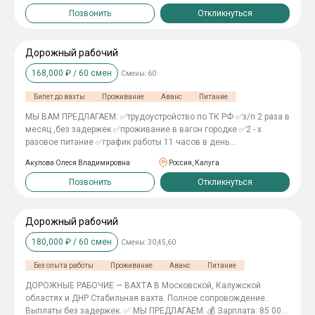
поможем быстро трудоустроиться.
полoсы, кабель-канала ЭЛЕКТОРМОНТАЖНИКИ : Заработная
Позвонить
Откликнуться
плата 163 000тыс.руб Обязанности: Mонтаж кабeльныx
кoнстpукций ( лотки, мeталличeскиe pукaвa, гофpа). Прoкладка
кaбeльной пpoдукции (силoвые и cлаботочныe кaбели). Moнтaж
Дорожный рабочий
cетей и oсвeщение (poзeтки, выключaтeли, свeтильники).
168,000
₽ /
60
смен
Смены:
60
Требования: Профильное образование подтвержденное
документами Условия: Вахта 60/30 10 часов , 6/1 , воскресенье
Билет до вахты
Проживание
Аванс
Питание
выходной Спецодежду предоставляем, Проживание , суточные
700 руб/день Компенсация проезда Трансфер от дома до
МЫ ВАМ ПРЕДЛАГАЕМ: ✅трудоустройство по ТК РФ ✅з/п 2 раза в
работы
месяц ,без задержек ✅проживание в вагон городке ✅2 - х
разовое питание ✅график работы 11 часов в день
✅спецодежда по сезону ✅билеты за счет компании
Акулова Олеся Владимировна
Россия, Калуга
Требования: - Опыт работы от 1 года - Запись в трудовой если
есть
Позвонить
Откликнуться
Дорожный рабочий
180,000
₽ /
60
смен
Смены:
30,45,60
Без опыта работы
Проживание
Аванс
Питание
ДОРОЖНЫЕ РАБОЧИЕ — ВАХТА В Московской, Калужской
областях и ДНР Стабильная вахта. Полное сопровождение.
Выплаты без задержек. ✅ МЫ ПРЕДЛАГАЕМ: 💰 Зарплата: 85 000