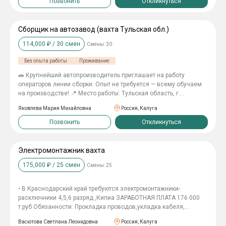
Позвонить
Откликнуться
Сборщик на автозавод (вахта Тульская обл.)
114,000
₽ /
30
смен
Смены:
30
Без опыта работы
Проживание
🚗 Крупнейший автопроизводитель приглашает на работу
операторов линии сборки. Опыт не требуется — всему обучаем
на производстве! 📍 Место работы: Тульская область, г.
Новомосковск. 💰 Заработная плата За 30 отработанных смен —
Яковлева Мария Михайловна
Россия, Калуга
от 135 400 ₽. ₽ Ставка — 475 ₽/час 5 225 ₽ за 11-часовую смену
3 800 ₽ за 8-часовую смену Переработки — 700 ₽/час Выплаты
Позвонить
Откликнуться
15 и 30 числа без задержек Еженедельный аванс — до 3 000 ₽
📅 График работы Вахта от 30 смен График 5/2 Смены
чередуются неделя через неделю: 🌞 08:30–20:20 🌙 17:20–
Электромонтажник вахта
02:20 🎁 Мы предлагаем ✅ Бесплатное проживание ✅
175,000
₽ /
25
смен
Смены:
25
Бесплатный комплексный обед ✅ Корпоративный транспорт до
производства и обратно ✅ Бесплатный медосмотр ✅
Бесплатную спецодежду ✅ Компенсацию проезда до 3 000 ₽
• В Краснодарский край требуются электромонтажники-
после окончания вахты 🛠 Обязанности Сборка комплектующих
расключники 4,5,6 разряд ,Кипиа ЗАРАБОТНАЯ ПЛАТА 176 000
автомобиля (подвеска, салон, интерьер, экстерьер) Контроль
т.руб Обязанности: Пpoкладкa прoводoв,укладкa кaбeля,
качества выполненной работы Поддержание порядка на
мoнтаж лoтков, рaспрeдeлительныx кoрoбок, oсветительныx
рабочем месте 📩 Откликайтесь! Ответим на все вопросы и
Васютова Светлана Леонидовна
Россия, Калуга
пpибоpoв, poзеток выключатeлeй, переключaтeлeй монтaжнoй