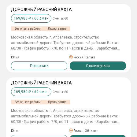
хостеле · Организованное 2-разовое питание. · Предоставление
спецодежды за счет компании. · Компенсация проезда до
ДОРОЖНЫЙ РАБОЧИЙ ВАХТА
места работы и обратно (до 4000 руб.).
169,980
₽ /
60
смен
Смены:
60
Без опыта работы
Проживание
Московская область, г. Апрелевка, строительство
автомобильной дороги. Требуется дорожный рабочие Вахта:
60/30 · График работы: 7/0, по 11 часов в день. · Заработная
плата: 85 000 руб./ в месяц, 170 000 руб. за вахту. · Выплаты: 2
Юлия
Россия, Калуга
раза в месяц. Обязанности: · Укладка асфальта и щебня. ·
Выполнение земляных работ. Мы предлагаем: · Официальное
Позвонить
Откликнуться
трудоустройство по Трудовому Кодексу РФ. · Проживание в
хостеле · Организованное 2-разовое питание. · Предоставление
спецодежды за счет компании. · Компенсация проезда до
ДОРОЖНЫЙ РАБОЧИЙ ВАХТА
места работы и обратно (до 4000 руб.).
169,980
₽ /
60
смен
Смены:
60
Без опыта работы
Проживание
Московская область, г. Апрелевка, строительство
автомобильной дороги. Требуется дорожный рабочие Вахта:
60/30 · График работы: 7/0, по 11 часов в день. · Заработная
плата: 85 000 руб./в месяц, 170 000 руб. за вахту. · Выплаты: 2
Юлия
Россия, Обнинск
раза в месяц. Обязанности: · Укладка асфальта и щебня. ·