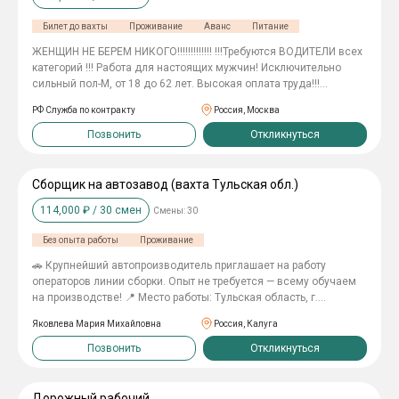
Билет до вахты
Проживание
Аванс
Питание
ЖЕНЩИН НЕ БЕРЕМ НИКОГО!!!!!!!!!!!!! !!!Требуются ВОДИТЕЛИ всех
категорий !!! Работа для настоящих мужчин! Исключительно
сильный пол-М, от 18 до 62 лет. Высокая оплата труда!!!
-Заключение трудового договора на 1 год.(365 дней) -Спец
РФ Служба по контракту
Россия, Москва
одежду выдаем. -Проживанием и питанием обеспечиваем.
-Покупаем билеты из любого города до нас до места
Позвонить
Откликнуться
оформления. Оставляйте свой отклик и контактный номер
телефона, наш сотрудник свяжется с вами в самое ближайшее
время!
Сборщик на автозавод (вахта Тульская обл.)
114,000
₽ /
30
смен
Смены:
30
Без опыта работы
Проживание
🚗 Крупнейший автопроизводитель приглашает на работу
операторов линии сборки. Опыт не требуется — всему обучаем
на производстве! 📍 Место работы: Тульская область, г.
Новомосковск. 💰 Заработная плата За 30 отработанных смен —
Яковлева Мария Михайловна
Россия, Калуга
от 135 400 ₽. ₽ Ставка — 475 ₽/час 5 225 ₽ за 11-часовую смену
3 800 ₽ за 8-часовую смену Переработки — 700 ₽/час Выплаты
Позвонить
Откликнуться
15 и 30 числа без задержек Еженедельный аванс — до 3 000 ₽
📅 График работы Вахта от 30 смен График 5/2 Смены
чередуются неделя через неделю: 🌞 08:30–20:20 🌙 17:20–
Дорожный рабочий