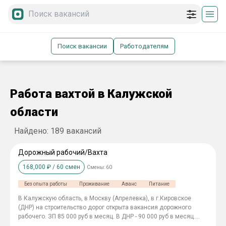
Поиск вакансии
Работодателям
Работа вахтой в Калужской
области
Найдено:
189
вакансий
Дорожный рабочий/Вахта
168,000
₽ /
60
смен
Смены:
60
Без опыта работы
Проживание
Аванс
Питание
В Калужскую область, в Москву (Апрелевка), в г.Кировское
(ДНР) на строительство дорог открыта вакансия дорожного
рабочего. ЗП 85 000 руб в месяц. В ДНР - 90 000 руб в месяц.
Проживание в вагончиках. Питание 2-х разовое. Спецодежда