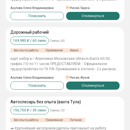
питание -Спецодежда за счёт компании -Билеты покупаем на
Акулова Олеся Владимировна
Россия, Таруса
вахту и с вахты (компенсация 4000 рублей) -Выплаты два раза в
месяц
Позвонить
Откликнуться
Дорожный рабочий
169,980
₽ /
60
смен
Смены:
60
Без опыта работы
Проживание
Аванс
идет набор в г Апрелевка Московская область Вахта 60/30,
график 7/0 по 11 часов ПРЕДОСТАВЛЯЕМ: - Официальное
трудоустройство по ТК РФ -Проживание в хостеле - 2-х разовое
питание -Спецодежда за счёт компании -Билеты покупаем на
Акулова Олеся Владимировна
Россия, Жуков
вахту и с вахты (компенсация 4000 рублей) -Выплаты два раза в
месяц
Позвонить
Откликнуться
Автослесарь без опыта (вахта Тула)
156,750
₽ /
30
смен
Смены:
30
Без опыта работы
Проживание
Питание
🚗 Крупнейший автопроизводитель приглашает на работу