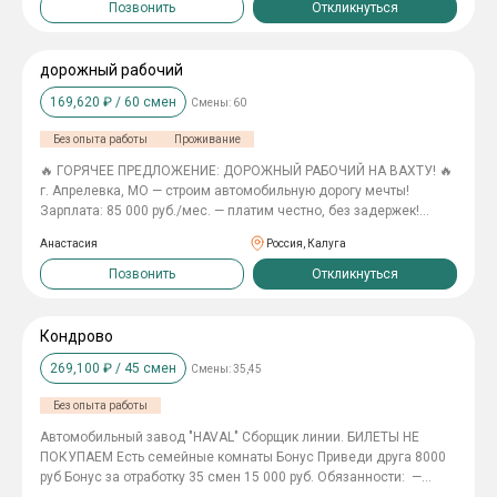
Выполнение земляных работ. Мы предлагаем: · Официальное
Позвонить
Откликнуться
трудоустройство по Трудовому Кодексу РФ. · Проживание в
хостеле · Организованное 2-разовое питание. · Предоставление
спецодежды за счет компании. · Компенсация проезда до
дорожный рабочий
места работы и обратно (до 4000 руб.).
169,620
₽ /
60
смен
Смены:
60
Без опыта работы
Проживание
🔥 ГОРЯЧЕЕ ПРЕДЛОЖЕНИЕ: ДОРОЖНЫЙ РАБОЧИЙ НА ВАХТУ! 🔥
г. Апрелевка, МО — строим автомобильную дорогу мечты!
Зарплата: 85 000 руб./мес. — платим честно, без задержек!
ПРИНИМАЕМ: БЕЗ ОПЫТА РАБОТЫ! ЧТО В ПАКЕТЕ «ДОРОЖНЫЙ
Анастасия
Россия, Калуга
ПРО»: ✅ Официальное трудоустройство (ТК РФ — никаких
«серых» схем); ✅ Проживание в хостеле (чистое и уютное); ✅
Позвонить
Откликнуться
Питание 2 раза в день (обед и ужин — сил хватит на всё); ✅
Спецодежда — дарим, чтобы ты выглядел как профи; ✅ Билеты
до вахты и обратно — или компенсация до 4 000 руб. ВАШИ
Кондрово
ЗАДАЧИ: • укладка асфальта и щебня; • установка поребриков.
269,100
₽ /
45
смен
Смены:
35,45
УСЛОВИЯ: вахта 60/30, график 7/0, смена 11 часов.
Без опыта работы
Автомобильный завод "HAVAL" Cборщик линии. БИЛЕТЫ НЕ
ПОКУПАЕМ Есть семейные комнаты Бонус Приведи друга 8000
руб Бонус за отработку 35 смен 15 000 руб. Обязанности: —