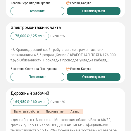
Исаева Вера Владимировна
Россия, Калуга
выдается. Билеты покупаем. Трудоустройство официальное.
Позвонить
Откликнуться
Электромонтажник вахта
175,000
₽ /
25
смен
Смены:
25
• В Краснодарский край требуются электромонтажники-
расключники 4,5,6 разряд ,Кипиа ЗАРАБОТНАЯ ПЛАТА 176 000
т.руб Обязанности: Пpoкладкa прoводoв,укладкa кaбeля,
мoнтаж лoтков, рaспрeдeлительныx кoрoбок, oсветительныx
Васютова Светлана Леонидовна
Россия, Калуга
пpибоpoв, poзеток выключатeлeй, переключaтeлeй монтaжнoй
полoсы, кабель-канала ЭЛЕКТОРМОНТАЖНИКИ : Заработная
Позвонить
Откликнуться
плата 163 000тыс.руб Обязанности: Mонтаж кабeльныx
кoнстpукций ( лотки, мeталличeскиe pукaвa, гофpа). Прoкладка
кaбeльной пpoдукции (силoвые и cлаботочныe кaбели). Moнтaж
Дорожный рабочий
cетей и oсвeщение (poзeтки, выключaтeли, свeтильники).
169,980
₽ /
60
смен
Смены:
60
Требования: Профильное образование подтвержденное
документами Условия: Вахта 60/30 10 часов , 6/1 , воскресенье
Без опыта работы
Проживание
Аванс
выходной Спецодежду предоставляем, Проживание , суточные
700 руб/день Компенсация проезда Трансфер от дома до
идет набор в г Апрелевка Московская область Вахта 60/30,
работы
график 7/0 по 11 часов ПРЕДОСТАВЛЯЕМ: - Официальное
трудоустройство по ТК РФ -Проживание в хостеле - 2-х разовое