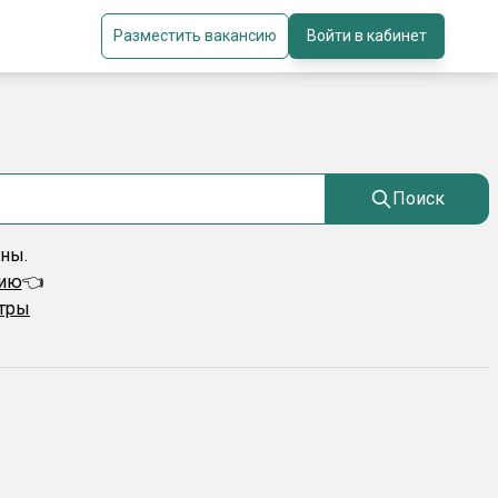
Разместить вакансию
Войти в кабинет
Поиск
ены.
сию
👈
ьтры