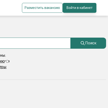
Разместить вакансию
Войти в кабинет
Поиск
ены.
сию
👈
ьтры