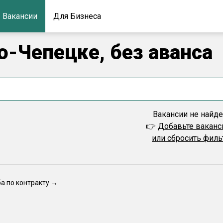
Вакансии
Для Бизнеса
о-Чепецке, без аванса
Вакансии не найд
👉
Добавьте вакан
или сбросить фил
ба по контракту →