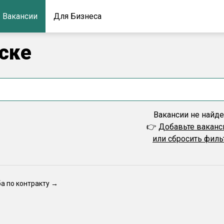
Вакансии
Для Бизнеса
нске
Вакансии не найд
👉
Добавьте вакан
или сбросить фил
ба по контракту →