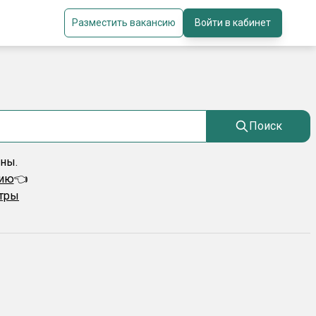
Разместить вакансию
Войти в кабинет
Поиск
ены.
сию
👈
ьтры