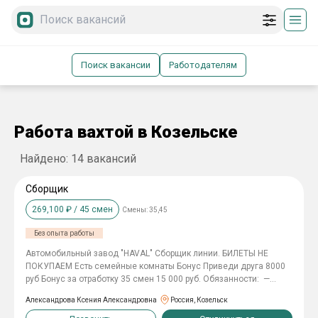
Поиск вакансии
Работодателям
Работа вахтой в Козельске
Найдено:
14
вакансий
Сборщик
269,100
₽ /
45
смен
Смены:
35,45
Без опыта работы
Автомобильный завод "HAVAL" Cборщик линии. БИЛЕТЫ НЕ
ПОКУПАЕМ Есть семейные комнаты Бонус Приведи друга 8000
руб Бонус за отработку 35 смен 15 000 руб. Обязанности: —
Выполнение работ на производственном участке в
Александрова Ксения Александровна
Россия, Козельск
соответствии с технологическим процессом; — Комплектовать
автомобильные детали; — Выполнение операций по подготовке