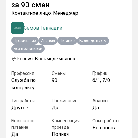
за
90 смен
Контактное лицо:
Менеджер
Семов Геннадий
Проживание
Авансы
Питание
Билет до вахты
Без мед.книжки
Россия, Козьмодемьянск
Профессия
Смены
График
Служба по
90
6/1, 7/0
контракту
Тип работы
Проживание
Авансы
Другое
Да
Да
Бесплатное
Компенсация
Опыт работы
питание
проезда
Без опыта
Да
Полная