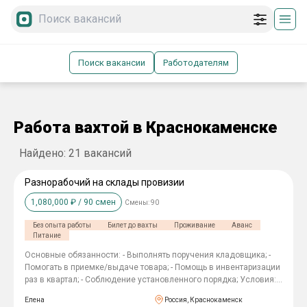
Поиск вакансии
Работодателям
Работа вахтой в Краснокаменске
Найдено:
21
вакансий
Разнорабочий на склады провизии
1,080,000
₽ /
90
смен
Смены:
90
Без опыта работы
Билет до вахты
Проживание
Аванс
Питание
Основные обязанности: - Выполнять поручения кладовщика; -
Помогать в приемке/выдаче товара; - Помощь в инвентаризации
раз в квартал; - Соблюдение установленного порядка; Условия:
Официальное трудоустройство; Социальные льготы;
Елена
Россия, Краснокаменск
Медицинская страховка Дополнительные выплаты жильё,