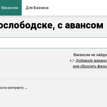
Вакансии
Для Бизнеса
ослободске, с авансом
Вакансии не найд
👉
Добавьте вакан
или сбросить фил
ба по контракту →