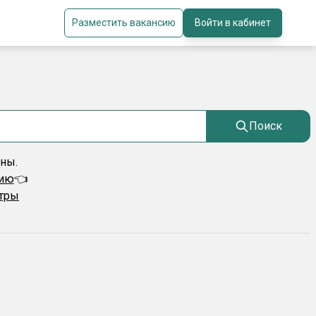
Разместить вакансию
Войти в кабинет
Поиск
ены.
сию
👈
ьтры