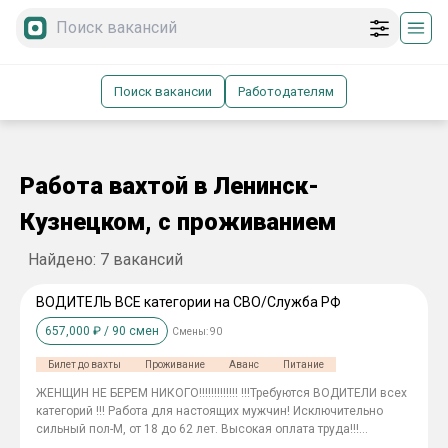
Поиск вакансии
Работодателям
Работа вахтой в Ленинск-
Кузнецком, с проживанием
Найдено:
7
вакансий
ВОДИТЕЛЬ ВСЕ категории на СВО/Служба РФ
657,000
₽ /
90
смен
Смены:
90
Билет до вахты
Проживание
Аванс
Питание
ЖЕНЩИН НЕ БЕРЕМ НИКОГО!!!!!!!!!!!!! !!!Требуются ВОДИТЕЛИ всех
категорий !!! Работа для настоящих мужчин! Исключительно
сильный пол-М, от 18 до 62 лет. Высокая оплата труда!!!
-Заключение трудового договора на 1 год.(365 дней) -Спец