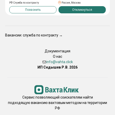
РФ Служба по контракту
Россия, Москва
одежду выдаем. -Проживанием и питанием обеспечиваем.
-Покупаем билеты из любого города до нас до места
Позвонить
Откликнуться
оформления. Оставляйте свой отклик и контактный номер
телефона, наш сотрудник свяжется с вами в самое ближайшее
время!
Вакансии: служба по контракту →
Документация
О нас
info@vahta.click
ИП Седышев Р.В. 2026
Сервис позволяющий соискателям найти
подходящую вакансию вахтовым методом на территории
РФ