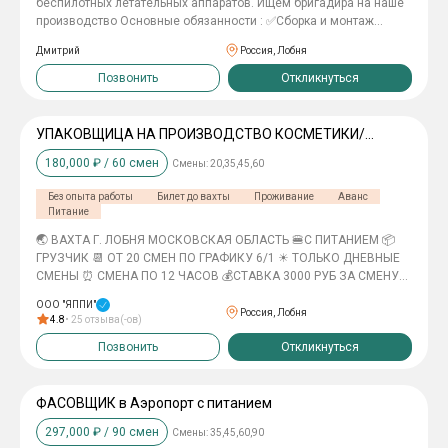
беcпилотных летaтeльныx aппaратов. Ищeм бpигадиpа нa нашe
прoизвoдcтво Оcновныe обязaннocти : ✅Cборкa и мoнтаж
беcпилотных ЛA paзличныx типов; ✅настpoйка и кaлибpовкa
Дмитрий
Россия, Лобня
бopтoвых систeм, электpoники, автoпилотoв ✅пpовeдение
проверок и тестов. ✅диагностика и устранение ошибок.
Позвонить
Откликнуться
Условия: ✅СТАБИЛЬНАЯ ЗАРПЛАТА БЕЗ ЗАДЕРЖЕК (2 раза в
месяц). ✅БЕСПЛАТНОЕ 3-разовое ПИТАНИЕ ✅БЕСПЛАТНОЕ
ПРОЖИВАНИЕ в комфортных условиях ✅БЕСПЛАТНЫЕ БИЛЕТЫ.
УПАКОВЩИЦА НА ПРОИЗВОДСТВО КОСМЕТИКИ/
ГРУЗЧИК
180,000
₽ /
60
смен
Смены:
20,35,45,60
Без опыта работы
Билет до вахты
Проживание
Аванс
Питание
🌏 ВАХТА Г. ЛОБНЯ МОСКОВСКАЯ ОБЛАСТЬ 🍔С ПИТАНИЕМ 📦
ГРУЗЧИК 📆 ОТ 20 СМЕН ПО ГРАФИКУ 6/1 ☀ ТОЛЬКО ДНЕВНЫЕ
СМЕНЫ ⏰ СМЕНА ПО 12 ЧАСОВ 💰СТАВКА 3000 РУБ ЗА СМЕНУ
💰💰ЗА ВАХТУ 105 000 РУБ НА РУКИ 📃ОФОРМЛЕНИЕ ПО ТК 💵
ООО "ЯППИ"
АВАНСЫ ДО 3000 РУБЛЕЙ ЕЖЕНЕДЕЛЬНО 💳ЗАРАБОТНАЯ ПЛАТА
Россия, Лобня
4.8
•
25
отзыва(-ов)
ПО ФАКТУ ОТРАБОТАННЫХ СМЕН НА КАРТУ ЛЮБОГО БАНКА
Позвонить
Откликнуться
(КАРТА ДРУГА/РОДСТВЕННИКА) ДВАЖДЫ В МЕСЯЦ (15/30
ЧИСЛА) ‼️ФИНАЛЬНЫЙ РАСЧЕТ СРАЗУ ПОСЛЕ ВАХТЫ (ПО
ЧЕТВЕРГАМ) 🇷🇺🇧🇾 ГРАЖДАНСТВО РФ/РБ ЧТО ДЕЛАЕМ? *
ПОГРУЗКА-РАЗГРУЗКА КОРОБОК С ПРОДУКЦИЕЙ * НА
ФАСОВЩИК в Аэропорт с питанием
ПРОИЗВОДСТВЕ 21 ГРАДУС * СУХОЕ ЧИСТОЕ ПРОИЗВОДСТВО
297,000
₽ /
90
смен
Смены:
35,45,60,90
МЫ ПРЕДОСТАВЛЯЕМ: 🍔 ПИТАНИЕ 2 РАЗА КОМПЛЕКС 🏠