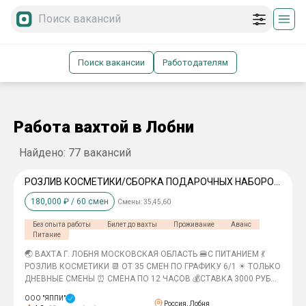
Поиск вакансии
Работодателям
Работа вахтой в Лобни
Найдено:
77
вакансий
РОЗЛИВ КОСМЕТИКИ/СБОРКА ПОДАРОЧНЫХ НАБОРОВ
И МЫЛА
180,000
₽ /
60
смен
Смены:
35,45,60
Без опыта работы
Билет до вахты
Проживание
Аванс
Питание
🌏 ВАХТА Г. ЛОБНЯ МОСКОВСКАЯ ОБЛАСТЬ 🍔С ПИТАНИЕМ 💃
РОЗЛИВ КОСМЕТИКИ 📆 ОТ 35 СМЕН ПО ГРАФИКУ 6/1 ☀ ТОЛЬКО
ДНЕВНЫЕ СМЕНЫ ⏰ СМЕНА ПО 12 ЧАСОВ 💰СТАВКА 3000 РУБ
ЗА СМЕНУ 💰💰ЗА ВАХТУ 105 000 РУБ НА РУКИ 📃ОФОРМЛЕНИЕ
ООО "ЯППИ"
ПО ТК 💵АВАНСЫ ДО 3000 РУБЛЕЙ ЕЖЕНЕДЕЛЬНО 💳
Россия, Лобня