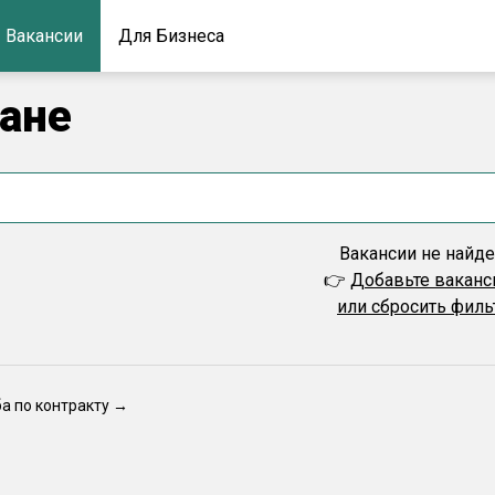
Вакансии
Для Бизнеса
дане
Вакансии не найд
👉
Добавьте вакан
или сбросить фил
ба по контракту →