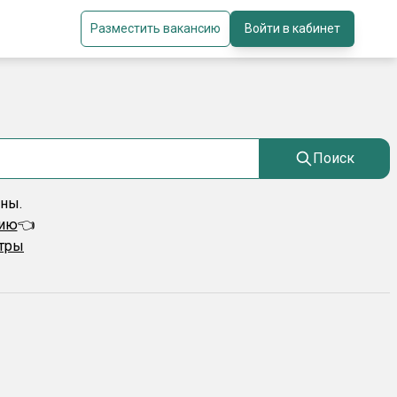
Разместить вакансию
Войти в кабинет
Поиск
ены.
сию
👈
ьтры