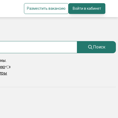
Разместить вакансию
Войти в кабинет
Поиск
ены.
сию
👈
ьтры