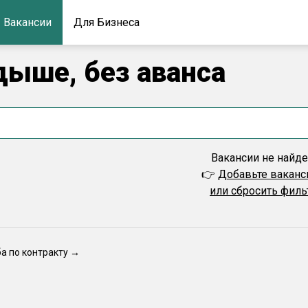
Вакансии
Для Бизнеса
дыше, без аванса
Вакансии не найд
👉
Добавьте вакан
или сбросить фил
ба по контракту →