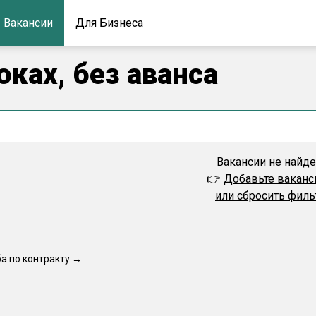
Вакансии
Для Бизнеса
оках, без аванса
Вакансии не найд
👉
Добавьте вакан
или сбросить фил
ба по контракту →