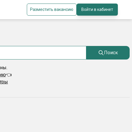
Разместить вакансию
Войти в кабинет
Поиск
ены.
сию
👈
ьтры