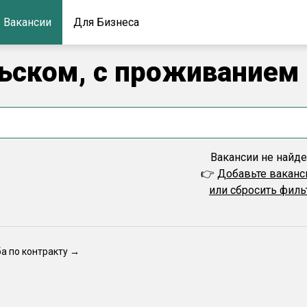
Вакансии
Для Бизнеса
льском, с проживанием
Вакансии не найд
👉
Добавьте вакан
или сбросить фил
ба по контракту →