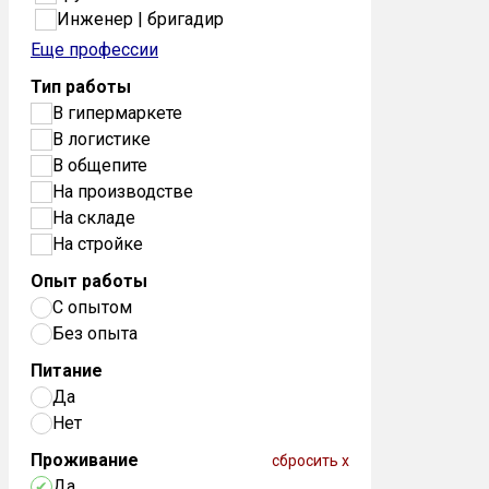
Инженер | бригадир
Еще профессии
Тип работы
В гипермаркете
В логистике
В общепите
На производстве
На складе
На стройке
Опыт работы
С опытом
Без опыта
Питание
Да
Нет
Проживание
сбросить x
Да