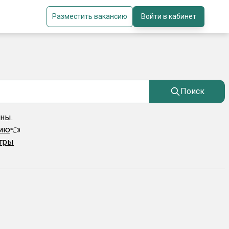
Разместить вакансию
Войти в кабинет
Поиск
ены.
сию
👈
ьтры