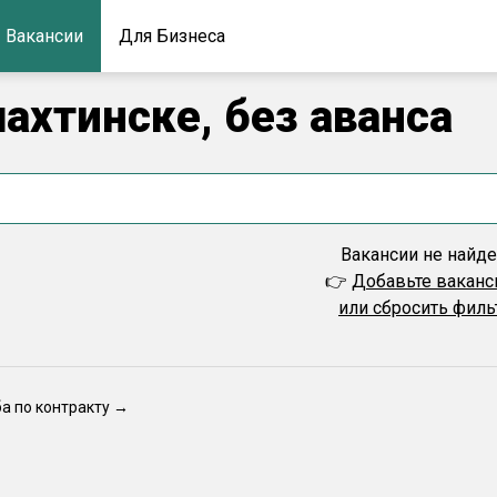
Вакансии
Для Бизнеса
ахтинске, без аванса
Вакансии не найд
👉
Добавьте вакан
или сбросить фил
ба по контракту →