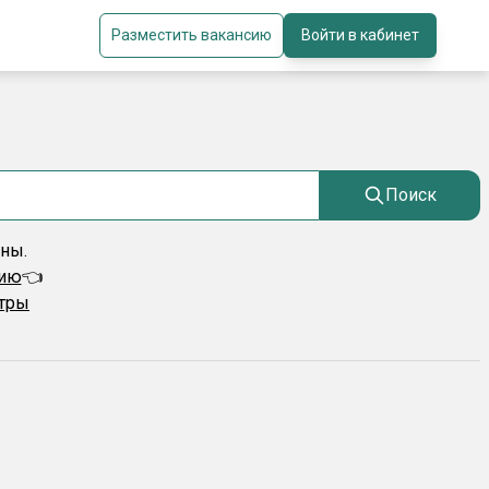
Разместить вакансию
Войти в кабинет
Поиск
ены.
сию
👈
ьтры