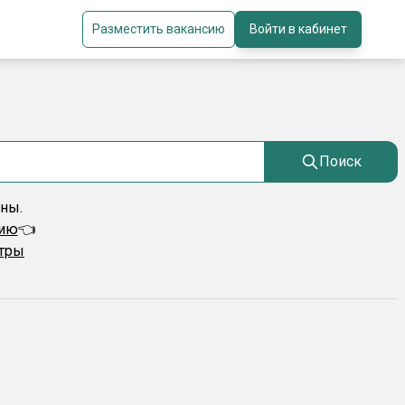
Разместить вакансию
Войти в кабинет
Поиск
ены.
сию
👈
ьтры