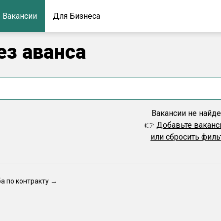
Вакансии
Для Бизнеса
ез аванса
Вакансии не найд
👉
Добавьте вакан
или сбросить фил
ба по контракту →