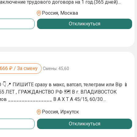
я комфортной работы и проживания 💵Платим за
овка бортового
Россия, Москва
еста оформления. Оставляйте свой отклик и
на территории работодателя на время вахты. - Наличие
Откликнуться
рудник свяжется с вами в самое ближайшее
в аэропорту
ты!♥️ ❤️Добавляйте объявление в
,666
₽ / За смену
Смены:
45,60
📍 ПИШИТЕ сразу в макс, ватсап, телеграм или Bip 📱
55 ЛЕТ , ГРАЖДАНСТВО РФ 🗺 В г. ВЛАДИВОСТОК
5, 60/30
ЛИТОЧНИК 180тр в месяц 👷‍♂️ЭЛЕКТРОМОНТАЖНИК(
Россия, Иркутск
яц 👷‍♂️ГИПСОКАРТОНЩИК 140тр в месяц 👷‍♂️ПОДСОБНЫЙ
Откликнуться
сяц 👷‍♂️МОНТАЖНИК ПО СБОРКЕ ЭЛЕМЕНТОВ КРОВЛИ