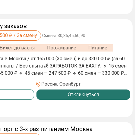
РОВЕРКА СЛУЖБЫ БЕЗОПАСНОСТИ!
у заказов
,500
₽ / За смену
Смены:
30,35,45,60,90
Билет до вахты
Проживание
Питание
а в Москва / от 165 000 (30 смен) и до 330 000 ₽ (за 60
платы / Без опыта 💰 ЗАРАБОТОК ЗА ВАХТУ: 🔹 15 смен
65 000 ₽ 🔹 45 смен — 247 500 ₽ 🔹 60 смен — 330 000 ₽
ванс 5 000 ₽ после 5 смен. Компенсация проезда 4 000
Россия, Оренбург
смена 11 часов. 📋 ЧТО ДЕЛАТЬ: ✅ Размещение товара на
Откликнуться
аковка заказов ✅ Передача курьеру ✅ Поддержание
нтаризациях 🎓 Опыт не нужен — всему научим с
👫 Приведи друга — 10 000 ₽ 🔄 Бонус за продление
ерять!
порт с 3-х раз питанием Москва