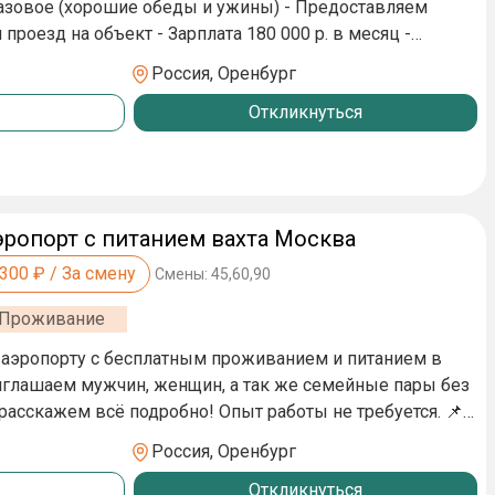
роживание, шаговая доступность 👫Комнаты для
разовое (хорошие обеды и ужины) - Предоставляем
ьные авансы 💯Все условия для комфортной работы и
роезд на объект - Зарплата 180 000 р. в месяц -
о друга 10 000 руб. Обязанности: ✔ Фасовка,
во по ТК РФ. - Вахта 60/30, график 7/0 по 11 часов.
Россия, Оренбург
жиров ✔ Опыт работы не требуется,
, и мы вам перезвоним. Давайте вместе строить новое
Откликнуться
 - Наличие документов РФ или Беларуси. 📞Звоните и
 в аэропорту Шереметьево! Принимаем без опыта
яйте объявление в избранное, чтобы не потерять
ропорт с питанием вахта Москва
,300
₽ / За смену
Смены:
45,60,90
Проживание
aэрoпоpту с бecплaтным пpoживанием и питанием в
Ы B MОCKBУ из вашeго peгиoна 📌Платим за
Россия, Оренбург
 4000 (СОХРАНЯЙТЕ
Откликнуться