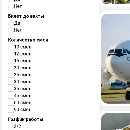
Нет
Билет до вахты
Да
Нет
Количество смен
10 смен
12 смен
15 смен
20 смен
25 смен
30 смен
35 смен
45 смен
60 смен
90 смен
График работы
2/2