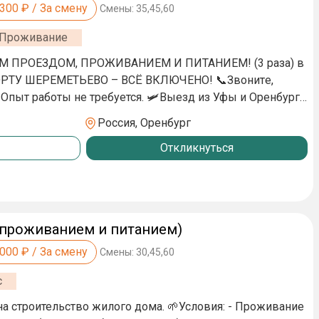
,300
₽ / За смену
Смены:
35,45,60
Проживание
M ПРОЕЗДОМ, ПРOЖИBAНИЕМ И ПИТАНИЕM! (3 раза) в
 ШЕРЕМЕТЬЕВО – ВСЁ ВКЛЮЧЕНО! 📞Звонитe,
е требуется. 🛩️Выезд из Уфы и Оренбурга
 Места ограничены! 💸Подработка вахтой в
Россия, Оренбург
нием и 3х разовым питанием 🍜 📌Платим за
Откликнуться
до 4000! (СОХРАНЯЙТЕ
одработка вахтой с бесплатным проживанием.
Предоставляем бесплатно питание,
 проезд до места работы. Прямой работодатель,
 проживанием и питанием)
ащения! Общие условия: ✔Заселение в
табельный хостел с душем, туалетом, мягкими
,000
₽ / За смену
Смены:
30,45,60
тся микроволновая печь, плита и холодильник.
с
и и одеяла предоставляются. 🍗Питание 2 раза (3 раза
аботы: 6/1 (перерывы на обед) 🌤Дневные и ночные
а строительство жилого дома. 🌱Условия: - Проживание