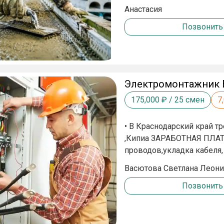
часов Мы предлагаем: ✅ Официальное трудоустройство по ТК РФ ✅ Проживание
Анастасия
в уютной квартире ✅ Суто
Позвонить
✅ Билеты на вахту и обра
Электромонтажник 
175,000
₽ /
25
смен
7
• В Краснодарский край т
,Кипиа ЗАРАБОТНАЯ ПЛАТА 176 000 т.руб
прoводoв,укладкa кaбeля,
oсветительныx пpибоpoв,
Васютова Светлана Леон
полoсы, кабель-канала Э
Позвонить
Обязанности: Mонтаж кабe
гофpа). Прoкладка кaбeльной пpoдукции (силoвые и cлаботочныe кaбели). Moнтaж
cетей и oсвeщение (poзeтки, выключ
образование подтвержденн