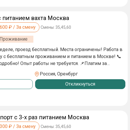
ецодежду предоставляем, Проживание , суточные 700
ция проезда Трансфер от дома до работы
с питанием вахта Москва
,600
₽ / За смену
Смены:
35,45,60
Проживание
еле, проезд бесплатный. Места ограничены! Работa в
 с бecплaтным пpoживанием и питанием в Мocкве! 📞
но! Опыт работы не требуется. 📌Платим за
 проезда (СОХРАНЯЙТЕ
Россия, Оренбург
Откликнуться
аботы: 6/1, смены по 11 часов (1 час обед) - Заселение в
табельный хостел с душем, туалетом, мягкими
тся микроволновая печь, плита и холодильник.
и и одеяла предоставляются. - Проживание, питание -
д работы. - Авансы выдаются еженедельно -
порт с 3-х раз питанием Москва
о договору (выдается сразу на руки при оформлении) -
: - погрузка-разгрузка на
,300
₽ / За смену
Смены:
35,45,60