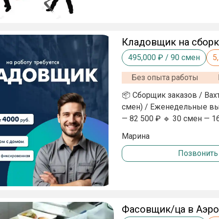
Спец одежду выдаем Билет купим Трудоустройство официальное
__________________ П
Кладовщик на сборк
495,000
₽ /
90
смен
5
Без опыта работы
📦 Сборщик заказов / Вахт
смен) / Еженедельные вы
— 82 500 ₽ 🔹 30 смен — 1
Еженедельные выплаты. А
Марина
₽. ⏰ ГРАФИК: Вахта 6/1, 
Позвонить
стеллажах ✅ Сборка и уп
чистоты ✅ Участие в инве
наставником. 🎁 БОНУСЫ: 
вахты — 5 000 ₽ ⚡️ Откликайтесь прямо сейчас — места ограничены! ❤️ Добавьте в
ИЗБРАННОЕ, чтобы не пот
Фасовщик/ца в Аэро