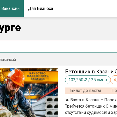
Вакансии
Для Бизнеса
урге
вакансий
Бетонщик в Казани 
102,250
₽ /
25
смен
4
Билет до вахты
Пр
🔥 Вахта в Казани – Пороховой завод Люди нужны К
Требуется бетонщик С минимальным 
отсутствии судимостей Зарплата: 90 000 руб./мес. График: 30/30 Режим: 5/2 по 10