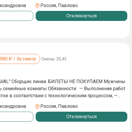
ик работы 6/1 по 11 часов, смены день/ночь 💸 Ставка
ександровна
Россия, Павлово
Откликнуться
ы 👕 Спецодежда выдаётся выдаётся
с вычетом из ЗП. Обувь своя закрытая 👮 Нет СБ (можно с судимостью)
,980
₽ / За смену
Смены:
35,45
HAVAL" Cборщик линии. БИЛЕТЫ НЕ ПОКУПАЕМ Мужчины
ь семейные комнаты Обязанности: — Выполнение работ
тке в соответствии с технологическим процессом; —
ьные детали; — Выполнение операций по подготовке
ександровна
Россия, Павлово
екол; — Проклейка резиновых элементов и установка
Откликнуться
 покрасочных и подготовительных процессах; — Никакого
а месте, опыт не нужен Требования: —
сть работать в условиях конвейрного производства —