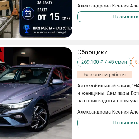
15/35/45/60 смен 📆 Граф
Александрова Ксения Ал
3600₽/смена 💰За вахту 35 смен 126 000₽ ✅ Авансы каждую неделю по 3000₽ 📄
Позвонить
Оформление по ГПХ 💰 Расчет по окончанию вахты 🍝 Питание комплексный обед
за счёт компаниии 💊 Медкнижка не требуется 🏠 Проживание в хостеле в комнате
по 4-6 человек. Пешая доступность до работ
Сборщики
269,100
₽ /
45
смен
5
Без опыта работы
Автомобильный завод "
и женщины, Сем.пары Ест
на производственном учас
Комплектовать автомобил
Александрова Ксения Ал
дисков, шин, зеркал и ст
Позвонить
утеплителей; — Участие в
тяжёлого труда – всё обучение н
Внимательность — Готовно