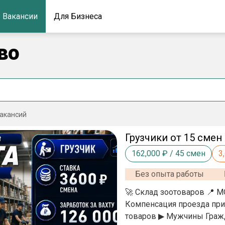
Вакансии
Для Бизнеса
во
акансий
Грузчики от 15 смен
162,000
₽ /
45
смен
3
Без опыта работы
🚀 Склад зоотоваров 📍 МО, г. Щелково 🚖 Заказываем такси до объекта с офиса ✈
Компенсация проезда при сохранении билет
товаров ▶ Мужчины Гражданство РФРБ до 45 лет (свыше согласование) 📌 Вахта