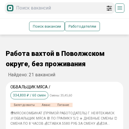
Поиск вакансии
Работодателям
Работа вахтой в Поволжском
округе, без проживания
Найдено:
21
вакансий
ОБВАЛЬЩИК МЯСА /
334,800
₽ /
60
смен
Смены:
35,45,60
Билет до вахты
Аванс
Питание
🌍МЯСОКОМБИНАТ (ПРЯМОЙ РАБОТОДАТЕЛЬ) Г. НЕФТЕКАМСК
🍖ОБВАЛЬЩИК МЯСА 📆 ПО ГРАФИКУ 5/2 ☀️ ДНЕВНЫЕ СМЕНЫ ⏰
СМЕНА ПО 8 ЧАСОВ 💰СТАВКА 5580 РУБ ЗА СМЕНУ 💰💰ЗА
МЕСЯЦ 120 000 РУБЛЕЙ НА РУКИ 📃ОФОРМЛЕНИЕ ПО ТК СО