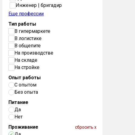
Инженер | бригадир
Еще профессии
Тип работы
В гипермаркете
В логистике
В общепите
На производстве
На складе
На стройке
Опыт работы
С опытом
Без опыта
Питание
Да
Нет
Проживание
сбросить x
Да