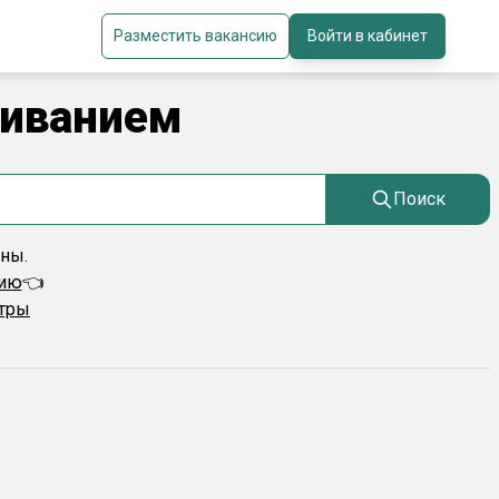
Разместить вакансию
Войти в кабинет
живанием
Поиск
ены.
сию
👈
ьтры