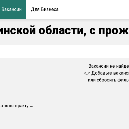
Вакансии
Для Бизнеса
линской области, с про
Вакансии не найд
👉
Добавьте вакан
или сбросить фил
ба по контракту →