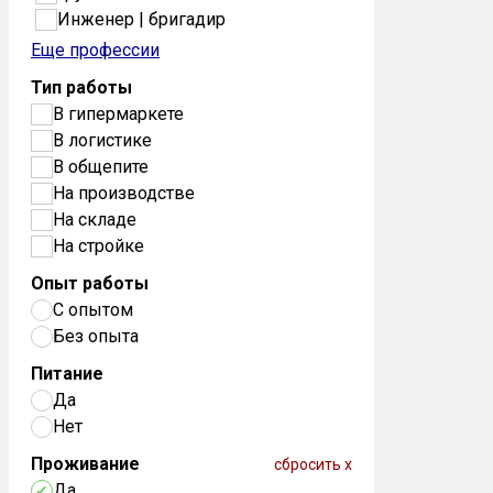
Инженер | бригадир
Еще профессии
Тип работы
В гипермаркете
В логистике
В общепите
На производстве
На складе
На стройке
Опыт работы
С опытом
Без опыта
Питание
Да
Нет
Проживание
сбросить x
Да