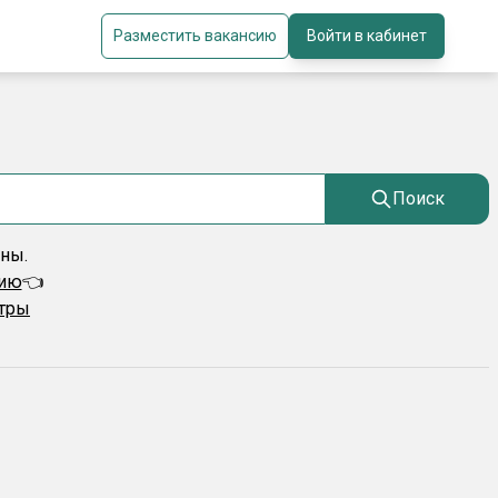
Разместить вакансию
Войти в кабинет
Поиск
ены.
сию
👈
ьтры