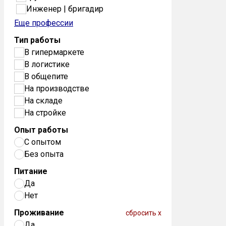
Инженер | бригадир
Еще профессии
Тип работы
В гипермаркете
В логистике
В общепите
На производстве
На складе
На стройке
Опыт работы
С опытом
Без опыта
Питание
Да
Нет
Проживание
сбросить x
Да