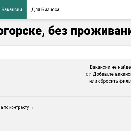
Вакансии
Для Бизнеса
огорске, без проживан
Вакансии не найд
👉
Добавьте вакан
или сбросить фил
ба по контракту →