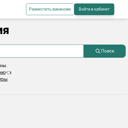
Разместить вакансию
Войти в кабинет
ия
Поиск
ены.
сию
👈
ьтры