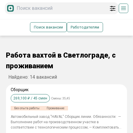
Поиск вакансии
Работодателям
Работа вахтой в Светлограде, с
проживанием
Найдено:
14
вакансий
Сборщик
269,100
₽ /
45
смен
Смены:
35,45
Без опыта работы
Проживание
Автомобильный завод "HAVAL" Cборщик линии. Обязанности: —
Выполнение работ на производственном участке в
соответствии с технологическим процессом; — Комплектовать
автомобильные детали; — Выполнение операций по подготовке