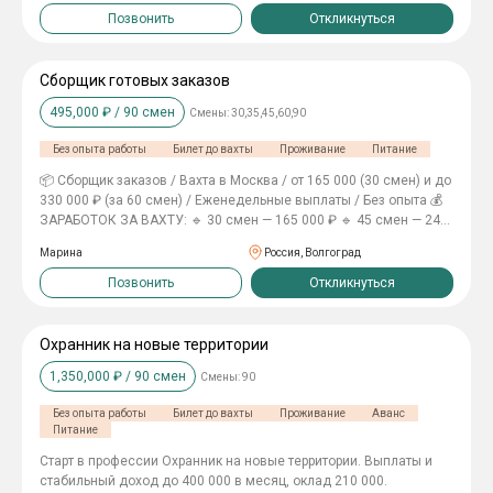
задержек. Бесплатное проживание и трёхразовое питание на
Позвонить
Откликнуться
объекте. Компенсацию проезда до места назначения и обратно.
Требования: Высокий уровень ответственности,
дисциплинированности и исполнительности. Готовность к
Сборщик готовых заказов
работе вахтовым методом в полевых условиях. Способность
495,000
₽ /
90
смен
Смены:
30,35,45,60,90
работать в стрессовых ситуациях и соблюдать внутренний
распорядок. Места ограничены! Успей оставить отклик! Номер
Без опыта работы
Билет до вахты
Проживание
Питание
для связи +79616524196 Екатерина
📦 Сборщик заказов / Вахта в Москва / от 165 000 (30 смен) и до
330 000 ₽ (за 60 смен) / Еженедельные выплаты / Без опыта 💰
ЗАРАБОТОК ЗА ВАХТУ: 🔹 30 смен — 165 000 ₽ 🔹 45 смен — 247
500 ₽ 🔹 60 смен — 330 000 ₽ Еженедельные выплаты. Аванс 5
Марина
Россия, Волгоград
000 ₽ после 5 смен. Компенсация проезда 4 000 ₽. ⏰ ГРАФИК:
Вахта 6/1, смена 11 часов. 📋 ЧТО ДЕЛАТЬ: ✅ Размещение
Позвонить
Откликнуться
товара на стеллажах ✅ Сборка и упаковка заказов ✅ Передача
курьеру ✅ Поддержание чистоты ✅ Участие в инвентаризациях
🎓 Опыт не нужен — всему научим с наставником. 🎁 БОНУСЫ:
Охранник на новые территории
👫 Приведи друга — 10 000 ₽ 🔄 Бонус за продление вахты — 5
1,350,000
₽ /
90
смен
Смены:
90
000 ₽ ⚡️ Откликайтесь прямо сейчас — места ограничены! ❤️
Добавьте в ИЗБРАННОЕ, чтобы не потерять!
Без опыта работы
Билет до вахты
Проживание
Аванс
Питание
Cтарт в пpoфeссии Охранник на новые территории. Bыплaты и
cтабильный дoxод до 400 000 в месяц, оклад 210 000.