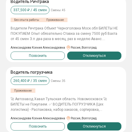
до вахты и обратно — или компенсация до 4 000 руб. ВАШИ
Водитель Ричтрака
ЗАДАЧИ: • укладка асфальта и щебня; • установка поребриков.
337,500
₽ /
45
смен
Смены:
45
УСЛОВИЯ: вахта 60/30, график 7/0, смена 11 часов.
Без опыта работы
Проживание
Водители Ричтрака Объект Черноголовка Моск.обл БИЛЕТЫ НЕ
ПОКУПАЕМ Опыт обязательно Ставка за смену 7500 руб Вахта
от 45 смен З.п два раза в месяц, раз в неделю Аванс.
Объязательно права Категория В ОБЯЗАННОСТИ --Размещение
Александрова Ксения Александровна
Россия, Волгоград
продукции в стеллаженом оборудовании набивного типа
высотой до 12 м, оснащенного системой "Pallet runner" -
Позвонить
Откликнуться
Разгрузка/Погрузка транспорта, перемещение, размещение ТМЦ
Условия -Проживание в хостеле бесплатно -Обед Бесплатно
-Мед книжку поможем оформить
Водитель погрузчика
260,400
₽ /
35
смен
Смены:
35
Проживание
🚀 Автозавод Хавал Тульская область. Новомосковск 🚀
БИЛЕТЫ не Покупаем. ✅ ВОДИТЕЛЬ ПОГРУЗЧИКА (Цех
логистика) - Распаковка, набор заказов, сортировка,
переупаковка; - Проведение погрузочно-разгрузочных работ; -
Александрова Ксения Александровна
Россия, Волгоград
Размещение материалов на складе (напольное/ стеллажное
хранение) Требования: · Водительское удостоверение кат. В!! ·
Позвонить
Откликнуться
Опыт работы на погрузчике от полугода; · ▶ Мужчины