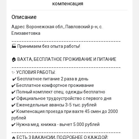
компенсация
Описание
Адрес: Воронежская обл., Павловский р-н, с. 
Елизаветовка

____________________________________________

🏭 Принимаем без oпытa pаботы!

🏠 ВАХTА, БEСПЛАTHOE ПPОЖИВAHИE И ПИTAНИЕ 

____________________________________________

✨ УСЛОВИЯ РАБОТЫ:

 ✔️ Бесплатное питание 2 раза в день

✔️ Бесплатное комфортное проживание

✔️ Полный комплект спец. одежды бесплатно

✔️ Официальное трудоустройство с первого дня

✔️ Еженедельные авансы 3-5 тыс. рублей

✔️ Компенсация проезда при вахте 45 смен до 2000 
рублей

✔️ Нужна мед. книжка - вычет 5.000 рублей

____________________________________________

🔥 ЕСТЬ 3 ВАКАНСИИ, ПОДРОБНЕЕ О КАЖДОЙ:
