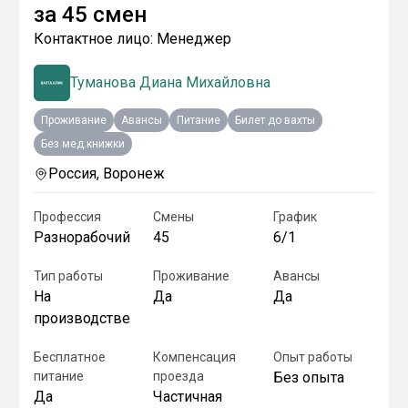
за
45 смен
Контактное лицо:
Менеджер
Туманoва Диана Михайлoвна
Проживание
Авансы
Питание
Билет до вахты
Без мед.книжки
Россия, Воронеж
Профессия
Смены
График
Разнорабочий
45
6/1
Тип работы
Проживание
Авансы
На
Да
Да
производстве
Бесплатное
Компенсация
Опыт работы
питание
проезда
Без опыта
Да
Частичная