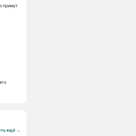
с примут 
его 
ть ещё →