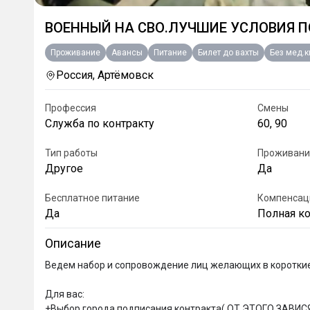
ВОЕННЫЙ НА СВО.ЛУЧШИЕ УСЛОВИЯ П
Проживание
Авансы
Питание
Билет до вахты
Без мед.
Россия, Артёмовск
Профессия
Смены
Служба по контракту
60, 90
Тип работы
Проживани
Другое
Да
Бесплатное питание
Компенсац
Да
Полная к
Описание
Ведем набор и сопровождение лиц желающих в короткие 
Для вас:

+Выбор города подписания контракта( ОТ ЭТОГО ЗАВИ