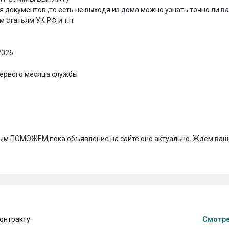
документов ,то есть не выходя из дома можно узнать точно ли ва
 статьям УК РФ и т.п

026

первого месяца службы

ьным ПОМОЖЕМ,пока объявление на сайте оно актуально. Ждем ваш
контракту
Смотре