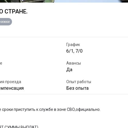
О СТРАНЕ.
книжки
График
6/1, 7/0
е
Авансы
Да
ия проезда
Опыт работы
омпенсация
Без опыта
сроки приступить к службе в зоне СВО,официально.

СЯТ СУММЫ ВЫПЛАТ)
