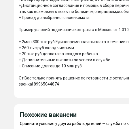
+Дистанционное согласование и помощь в сборе перечня 
,так как возможны отказы по болезням,операциям,особым
+ Проезд до выбранного военкомата.

Пример условий подписания контракта в Москве от 1.01.2
+ 2млн.300 тыс руб Единовременная выплата в течении 
+ 260 тыс руб оклад чистыми

+ 20 тыс руб доплата за каждого ребенка

+ Дополнительные выплаты за успехи в службе

+ Списание долгов до 10 млн руб

От Вас только принять решение по готовности ,с остал
звонка! 89965044874

Похожие вакансии
Сравните условия у других работодателей — служба по 