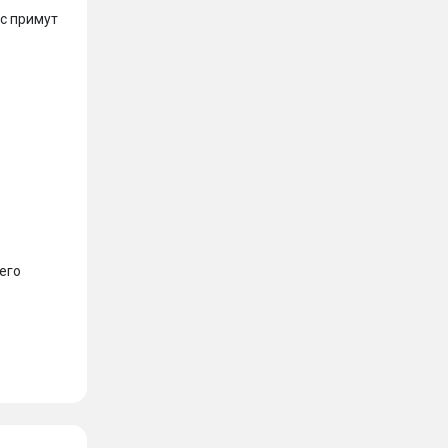
с примут 
его 