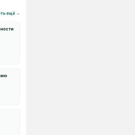
ть ещё →
ности
нию