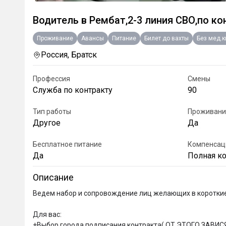
Водитель в Рембат,2-3 линия СВО,по ко
Проживание
Авансы
Питание
Билет до вахты
Без мед.
Россия, Братск
Профессия
Смены
Служба по контракту
90
Тип работы
Проживани
Другое
Да
Бесплатное питание
Компенсац
Да
Полная к
Описание
Ведем набор и сопровождение лиц желающих в короткие 
Для вас:

+Выбор города подписания контракта( ОТ ЭТОГО ЗАВИ