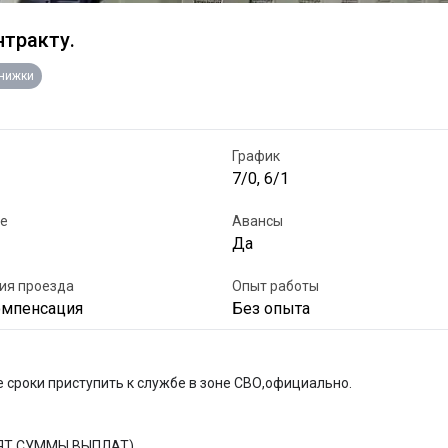
нтракту.
книжки
График
7/0, 6/1
е
Авансы
Да
ия проезда
Опыт работы
омпенсация
Без опыта
сроки приступить к службе в зоне СВО,официально.

СЯТ СУММЫ ВЫПЛАТ)
