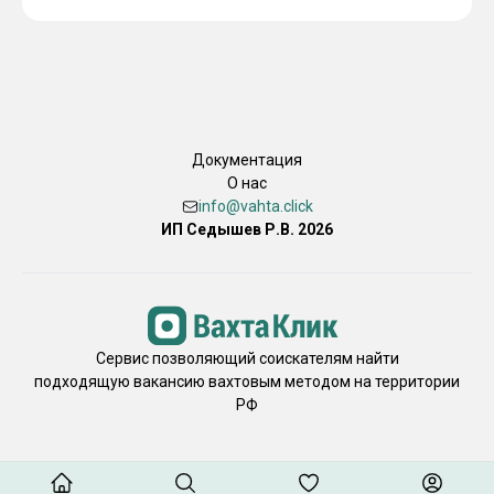
ЛЯМОВ СПИШУТ! ПРИСТАВЫ ИСЧЕЗНУТ, БАНКИ
ЗАБУДУТ. 👨‍👩‍👧‍👦 РЕАЛЬНЫЕ ПЛЮШКИ ДЛЯ
СЕМЬИ: • 🎓 РЕБЁНОК ПОСТУПАЕТ В ВУЗ БЕЗ
КОНКУРСА (ЛЮБОЙ РЕГИОН РФ). • 🏫 ШКОЛА И САД
— БЕСПЛАТНО И БЕЗ ОЧЕРЕДЕЙ. • 🏥 СЕМЬЯ
ПРИКРЕПЛЯЕТСЯ К ВЕДОМСТВЕННОЙ МЕДИЦИНЕ.
🤝 КАК ЭТО РАБОТАЕТ: ОСТАВЛЯЕШЬ ОТКЛИК —
Документация
МЫ ПРОБИВАЕМ ВОЕНКОМАТ И БЛИЖАЙШИЙ
О нас
ПУНКТ ОТБОРА НА ТЕХНИЧЕСКУЮ ДОЛЖНОСТЬ.
info@vahta.click
НИКАКОГО ОБМАНА, ТОЛЬКО РЕАЛЬНЫЕ
ИП Седышев Р.В. 2026
ОТНОШЕНИЯ, ВЫПИСАННЫЕ ПОД ТЫЛОВУЮ ЧАСТЬ.
👇 ОСТАВЛЯЙ ОТКЛИК! СИДИ ЗА БАРАНКОЙ, СЧИТАЙ
БАБЛО, НЕ НЮХАЙ ПОРОХ! 🚛💨💵
Сервис позволяющий соискателям найти
подходящую вакансию вахтовым методом на территории
РФ