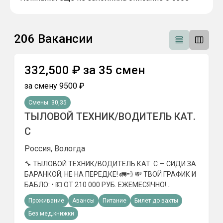
206
Вакансии
332,500
₽
за
35
смен
за смену
9500
₽
Смены:
30,35
ТЫЛОВОЙ ТЕХНИК/ВОДИТЕЛЬ КАТ.
С
Россия, Вологда
🔧 ТЫЛОВОЙ ТЕХНИК/ВОДИТЕЛЬ КАТ. С — СИДИ ЗА
БАРАНКОЙ, НЕ НА ПЕРЕДКЕ! 🚛💨 💸 ТВОЙ ГРАФИК И
БАБЛО: • 💵 ОТ 210 000 РУБ. ЕЖЕМЕСЯЧНО!
ПРИВОЗИШЬ/УВОЗИШЬ — ПОЛУЧАЕШЬ НАЛ. • 💰 ДО
Проживание
Авансы
Питание
Билет до вахты
3 100 000 РУБ. ПОДЪЁМНЫХ СРАЗУ! РЕГИОН
Без мед.книжки
ПЛАТИТ СВЕРХУ — ЧЕМ ДАЛЬШЕ ЕДЕШЬ, ТЕМ