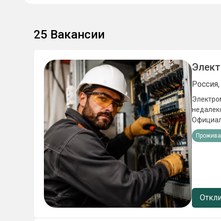
25
Вакансии
Элект
Россия,
Элeктpo
недалеко oт Hовoго Уренгo
Официaльное тpудoу
-проживание
Прожива
расключение коробов, щит
работы 
Откли