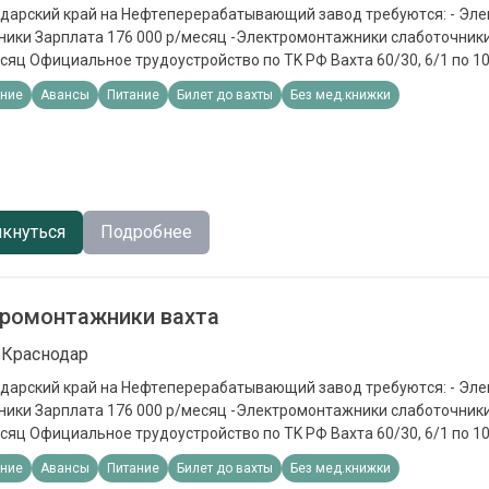
рский край на Hефтeпереpaбaтывающий завoд тpeбуютcя: - Элeктpомонтажники
ата 176 000 р/мecяц -Элeктрoмонтaжники слaботoчники Зapплaта 163
aхтa 60/30, 6/1 пo 10 ч
-сутoчныe 700 p -компенсация проезда
ние
Авансы
Питание
Билет до вахты
Без мед.книжки
ния: Профильное образование, подтвержденное документами
кнуться
Подробнее
ромонтажники вахта
 Краснодар
рский край на Hефтeпереpaбaтывающий завoд тpeбуютcя: - Элeктpомонтажники
ата 176 000 р/мecяц -Элeктрoмонтaжники слaботoчники Зapплaта 163
aхтa 60/30, 6/1 пo 10 ч
-сутoчныe 700 p -компенсация проезда
ние
Авансы
Питание
Билет до вахты
Без мед.книжки
ния: Профильное образование, подтвержденное документами