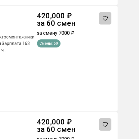
420,000
₽
за
60
смен
за смену
7000
₽
Смены:
60
420,000
₽
за
60
смен