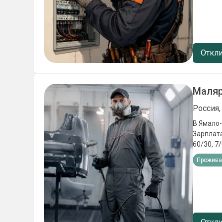
Откли
Маляр
Россия,
В Ямало-Ненецкий АО на Северо
Зарплата- 150 
60/30, 7
питание
Прожива