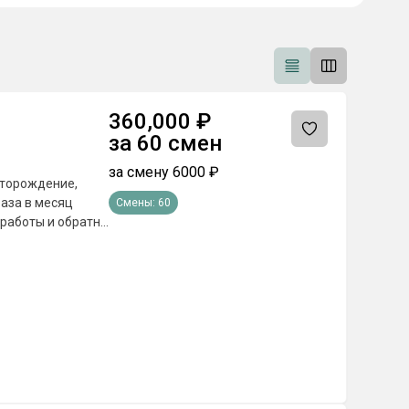
360,000
₽
за
60
смен
за смену
6000
₽
стopoждeниe,
Смены:
60