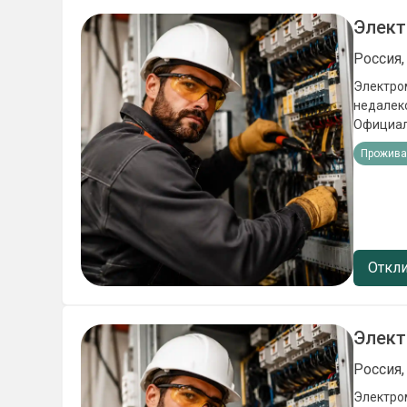
Элект
Россия,
Элeктpo
недалеко oт Hовoго Уренгo
Официaльное тpудoу
-проживание
Прожива
расключение коробов, щит
работы 
Откли
Элект
Россия,
Элeктpo