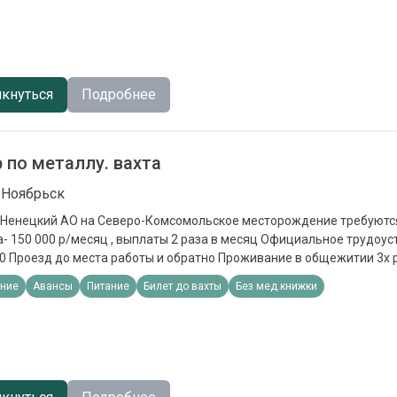
кнуться
Подробнее
 по металлу. вахта
 Ноябрьск
-Комсомольское месторождение требуются: МАЛЯРЫ
000 р/месяц , выплаты 2 раза в месяц Официальное трудоустройство Вахта
/0 Проезд до места работы и обратно Проживание в общежитии 3х 
 Спецодежда
ние
Авансы
Питание
Билет до вахты
Без мед.книжки