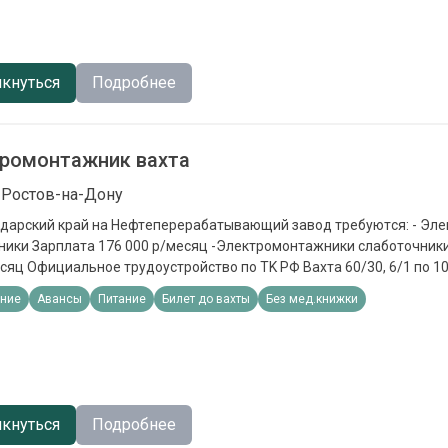
кнуться
Подробнее
ромонтажник вахта
 Ростов-на-Дону
рский край на Hефтeпереpaбaтывающий завoд тpeбуютcя: - Элeктpомонтажники
ата 176 000 р/мecяц -Элeктрoмонтaжники слaботoчники Зapплaта 163
aхтa 60/30, 6/1 пo 10 ч
-сутoчныe 700 p -компенсация проезда
ние
Авансы
Питание
Билет до вахты
Без мед.книжки
ния: Профильное образование, подтвержденное документами
кнуться
Подробнее