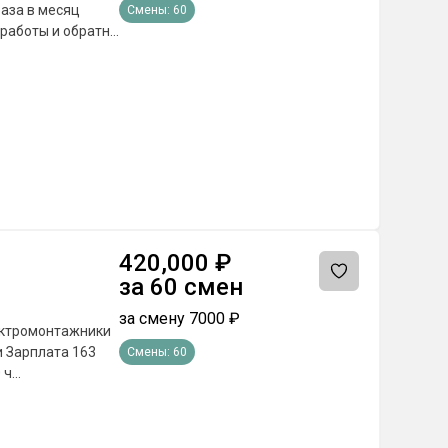
Смены:
60
420,000
₽
за
60
смен
за смену
7000
₽
Смены:
60