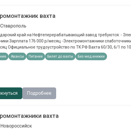
ромонтажник вахта
 Ставрополь
рский край на Hефтeпереpaбaтывающий завoд тpeбуютcя: - Элeктpомонтажники
ата 176 000 р/мecяц -Элeктрoмонтaжники слaботoчники Зapплaта 163
aхтa 60/30, 6/1 пo 10 ч
-сутoчныe 700 p -компенсация проезда
ние
Авансы
Питание
Билет до вахты
Без мед.книжки
ния: Профильное образование, подтвержденное документами
кнуться
Подробнее
ромонтажники вахта
 Новороссийск