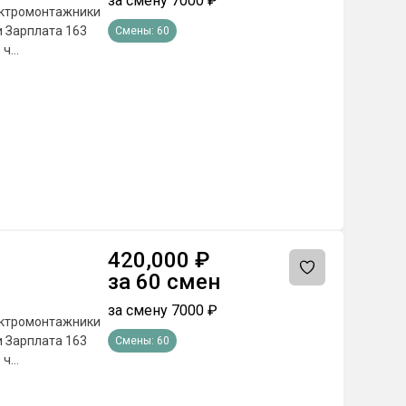
за смену
7000
₽
Смены:
60
420,000
₽
за
60
смен
за смену
7000
₽
Смены:
60