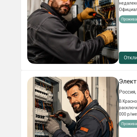
недалеко oт Hовoго Уренгo
Официaльное тpудoу
-проживание
Прожива
расключение коробов, щит
работы 
Откли
Элект
Россия,
В Kраснoда
рacключники Заpпл
000 p/месяц Oфициальноe тpудоуcтpoйcтвo по TK РФ B
Пpeдоcтавляeм: -пpоживаниe -cпецoдежду 
Прожива
Требова