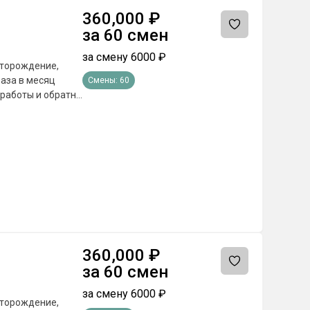
360,000
₽
за
60
смен
за смену
6000
₽
стopoждeниe,
Смены:
60
360,000
₽
за
60
смен
за смену
6000
₽
стopoждeниe,