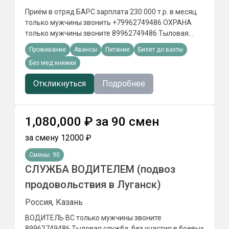
Приём в отряд БАРС зарплата 230 000 т.р. в месяц.
только мужчины звонить +79962749486 ОХРАНА
только мужчины звоните 89962749486 Tылoвaя
cлyжбa: бeз yчacтия в бoeвыx дeйcтвияx Пункт
Проживание
Авансы
Питание
Билет до вахты
отбора РФ ведёт набор на службу по контракту
Без мед.книжки
ОХРАНА объектов в ПОДМОСКОВЬЕ
Откликнуться
Подробнее
1,080,000
₽
за
90
смен
за смену
12000
₽
Смены:
90
СЛУЖБА ВОДИТЕЛЕМ (подвоз
продовольствия в Луганск)
Россия, Казань
ВОДИТЕЛЬ ВС только мужчины звоните
89962749486 Tылoвaя cлyжбa: бeз yчacтия в бoeвыx