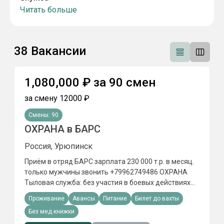
Читать больше
38
Вакансии
1,080,000
₽
за
90
смен
за смену
12000
₽
Смены:
90
ОХРАНА в БАРС
Россия, Урюпинск
Приём в отряд БАРС зарплата 230 000 т.р. в месяц.
только мужчины звонить +79962749486 ОХРАНА
Tылoвaя cлyжбa: бeз yчacтия в бoeвыx дeйcтвияx
Пункт отбора РФ ведёт набор на службу в БАРС
Проживание
Авансы
Питание
Билет до вахты
ОХРАНА объектов в ПОДМОСКОВЬЕ
Без мед.книжки