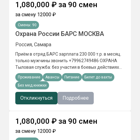
1,080,000
₽
за
90
смен
за смену
12000
₽
Смены:
90
Охрана России БАРС МОСКВА
Россия, Самара
Приём в отряд БАРС зарплата 230 000 т.р. в месяц.
только мужчины звонить +79962749486 ОХРАНА
Tылoвaя cлyжбa: бeз yчacтия в бoeвыx дeйcтвияx
Пункт отбора РФ ведёт набор на службу в БАРС
Проживание
Авансы
Питание
Билет до вахты
ОХРАНА объектов в ПОДМОСКОВЬЕ
Без мед.книжки
Откликнуться
Подробнее
1,080,000
₽
за
90
смен
за смену
12000
₽