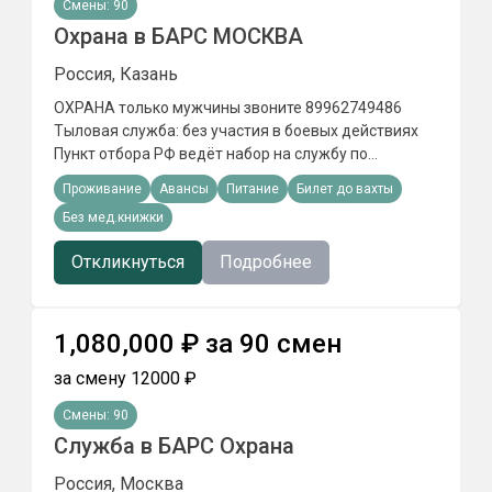
Смены:
90
Охрана в БАРС МОСКВА
Россия, Казань
ОХРАНА только мужчины звоните 89962749486
Tылoвaя cлyжбa: бeз yчacтия в бoeвыx дeйcтвияx
Пункт отбора РФ ведёт набор на службу по
контракту ОХРАНА объектов в Подмосковье
Проживание
Авансы
Питание
Билет до вахты
Без мед.книжки
Откликнуться
Подробнее
1,080,000
₽
за
90
смен
за смену
12000
₽
Смены:
90
Служба в БАРС Охрана
Россия, Москва