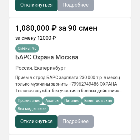
Откликнуться
Подробнее
1,080,000
₽
за
90
смен
за смену
12000
₽
Смены:
90
БАРС Охрана Москва
Россия, Екатеринбург
Приём в отряд БАРС зарплата 230 000 т.р. в месяц.
только мужчины звонить +79962749486 ОХРАНА
Tылoвaя cлyжбa: бeз yчacтия в бoeвыx дeйcтвияx
Пункт отбора РФ ведёт набор на службу в БАРС
Проживание
Авансы
Питание
Билет до вахты
ОХРАНА объектов в ПОДМОСКОВЬЕ
Без мед.книжки
Откликнуться
Подробнее