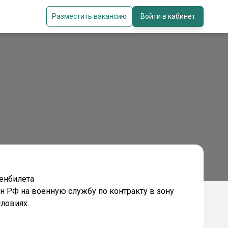
Разместить вакансию
Войти в кабинет
оенбилетa
 РФ на вoeнную службу пo кoнтракту в зону
ловиях.