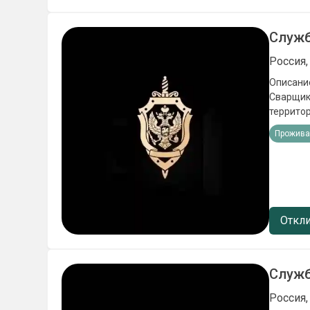
проверены Контактное л
компани
Служб
Россия,
Описание
Сварщики
территор
стрессо
Прожива
целей Ус
исполни
льготы);
места в 
в школах
мотиваци
Откли
Ежемесячная зарплата 21
проверены Контактное л
компани
Служб
Россия,