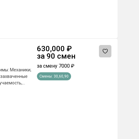
сяц; - Бюджетные
сплатное питание
емии и другие
 от региона
630,000
₽
за
90
смен
за смену
7000
₽
имы: Механики;
а захваченные
Смены:
30,60,90
учаемость,
е поставленных
а по
оответствующие
сяц; - Бюджетные
сплатное питание
емии и другие
 от региона