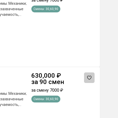
за смену
7000
₽
имы: Механики;
а захваченные
Смены:
30,60,90
учаемость,
е поставленных
а по
оответствующие
сяц; - Бюджетные
сплатное питание
емии и другие
 от региона
630,000
₽
за
90
смен
за смену
7000
₽
имы: Механики;
а захваченные
Смены:
30,60,90
учаемость,
е поставленных
а по