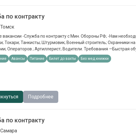
ицо Юрий Волга Помощь Безопасность Реклама на сайте О
и Карьера Авито Журнал Б
а по контракту
 Томск
 вакансии -Служба по контракту с Мин. Обороны РФ; -Нам необход
; Токари; Танкисты; Штурмовик; Военный строитель; Охранники н
ии; Операторов ; Артиллерист; Водители. Требования —Быстрая об
устойчивость, можно без опыта работы. Обязанности —Выполнени
ние
Авансы
Питание
Билет до вахты
Без мед.книжки
ловия - Кредитные каникулы; - ⁠Налоговые каникулы; - ⁠Приостановк
тельным производствам; - Статус «Ветерана боевых действий» (с
 - ⁠Социальные выплаты на несовершеннолетних детей 19 000 в ме
вузах для детей; - Отдых для детей в оздоровительных лагерях, бе
; - Льготы при оплате ЖКУ - ⁠Списание долгов до 10 млн.рублей. Пр
онные выплаты Единоразовая выплата от 1 400 000 в зависимости
кнуться
Подробнее
0 000 СВО-РФ Работодатель На Авито c 31 января 2026 Реквизиты
ицо Юрий Волга Помощь Безопасность Реклама на сайте О
и Карьера Авито Журнал Б
а по контракту
 Самара