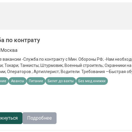
а по контрату
 Москва
 вакансии -Служба по контракту с Мин. Обороны РФ; -Нам необход
; Токари; Танкисты; Штурмовик; Военный строитель; Охранники н
ии; Операторов ; Артиллерист; Водители. Требования —Быстрая об
устойчивость, можно без опыта работы. Обязанности —Выполнени
ние
Авансы
Питание
Билет до вахты
Без мед.книжки
ловия - Кредитные каникулы; - ⁠Налоговые каникулы; - ⁠Приостановк
тельным производствам; - Статус «Ветерана боевых действий» (с
 - ⁠Социальные выплаты на несовершеннолетних детей 19 000 в ме
вузах для детей; - Отдых для детей в оздоровительных лагерях, бе
; - Льготы при оплате ЖКУ - ⁠Списание долгов до 10 млн.рублей. Пр
онные выплаты Единоразовая выплата от 1 400 000 в зависимости
кнуться
Подробнее
чная зарплата 210 000