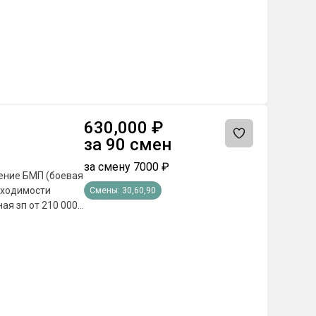
оответствующие
сяц; - Бюджетные
сплатное питание
емии и другие
 от региона
630,000
₽
за
90
смен
за смену
7000
₽
дение БМП (боевая
бходимости
Смены:
30,60,90
ие, экипировка-
 от 1 года ; -
м индивидуально
утствии ВОЕННОГО
ых действий»