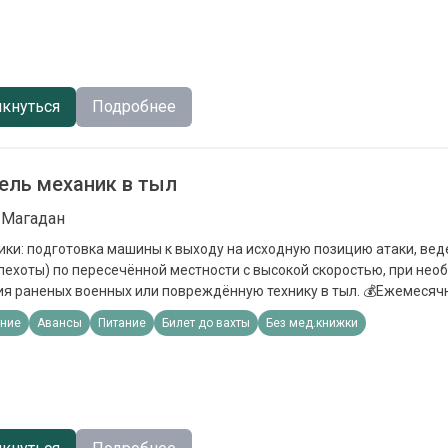
тельным производствам; - Статус «Ветерана боевых действий» (с
 - ⁠Социальные выплаты на несовершеннолетних детей 19 000 в ме
вузах для детей; - Отдых для детей в оздоровительных лагерях, бе
; - Льготы при оплате ЖКУ - ⁠Списание долгов до 10 млн.рублей. Пр
онные выплаты Единоразовая выплата от 1 400 000 в зависимости
кнуться
Подробнее
чная зарплата 210 000
ель механик в тыл
 Магадан
ки: подготовка машины к выходу на исходную позицию атаки, ве
ехоты) по пересечённой местности с высокой скоростью, при нео
аненых военных или повреждённую технику в тыл. 💰Ежемесячная зп от 210 000
ние
Авансы
Питание
Билет до вахты
Без мед.книжки
з любой точки РФ; - Бесплатная медкомиссия; - Проживание, питан
О; - Обучение на полигоне от 2 до 5 недель; - Контракт заключается
авляется отпуск от 14 до 28 дней каждые 6 месяцев; - Рассмотри
ов с судимостью, не служивших, иностранных граждан; - При отс
ЬГОТЫ : - Кредитные каникулы; - ⁠Налоговые каникулы; -
новка по исполнительным производствам; - Статус «Ветерана боев