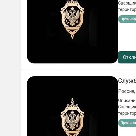
Сварщики
территор
стрессо
Прожива
целей Ус
исполни
льготы);
места в 
в школах
мотиваци
Откли
Ежемеся
Служб
Россия
Описание
Сварщики
территор
стрессо
Прожива
целей Ус
исполни