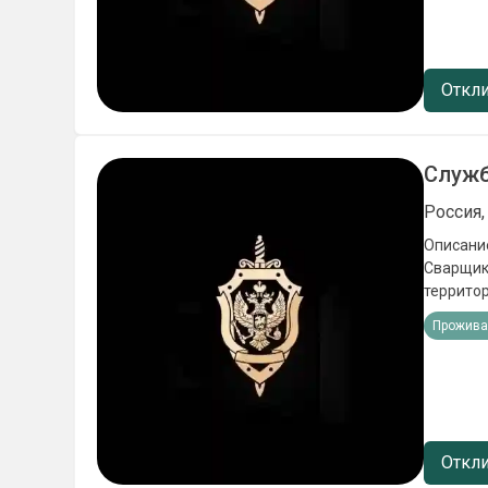
льготы);
места в 
в школах
мотиваци
Откли
Ежемеся
Служб
Россия
Описание
Сварщики
территор
стрессо
Прожива
целей Ус
исполни
льготы);
места в 
в школах
мотиваци
Откли
Ежемесячная зарплата 21