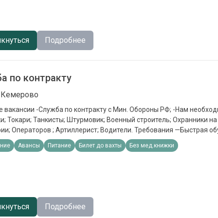
 - ⁠Социальные выплаты на несовершеннолетних детей 19 000 в ме
вузах для детей; - Отдых для детей в оздоровительных лагерях, бе
; - Льготы при оплате ЖКУ - ⁠Списание долгов до 10 млн.рублей. Пр
онные выплаты Единоразовая выплата от 1 400 000 в зависимости
кнуться
Подробнее
чная зарплата 210 000
а по контракту
, Кемерово
 вакансии -Служба по контракту с Мин. Обороны РФ; -Нам необход
; Токари; Танкисты; Штурмовик; Военный строитель; Охранники н
ии; Операторов ; Артиллерист; Водители. Требования —Быстрая об
устойчивость, можно без опыта работы. Обязанности —Выполнени
ние
Авансы
Питание
Билет до вахты
Без мед.книжки
ловия - Кредитные каникулы; - ⁠Налоговые каникулы; - ⁠Приостановк
тельным производствам; - Статус «Ветерана боевых действий» (с
 - ⁠Социальные выплаты на несовершеннолетних детей 19 000 в ме
вузах для детей; - Отдых для детей в оздоровительных лагерях, бе
; - Льготы при оплате ЖКУ - ⁠Списание долгов до 10 млн.рублей. Пр
онные выплаты Единоразовая выплата от 1 400 000 в зависимости
кнуться
Подробнее
0 000 СВО-РФ Работодатель На Авито c 31 января 2026 Реквизиты