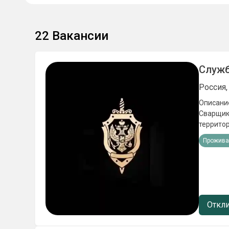
22
Вакансии
Служб
Россия,
Описание
Сварщики
территор
стрессо
Прожива
целей Ус
исполни
льготы);
места в 
в школах
мотиваци
Откли
Ежемеся