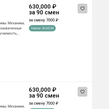
630,000
₽
за
90
смен
за смену
7000
₽
имы: Механики;
а захваченные
Смены:
30,60,90
учаемость,
е поставленных
а по
оответствующие
сяц; - Бюджетные
сплатное питание
емии и другие
 от региона
630,000
₽
за
90
смен
за смену
7000
₽
имы: Механики;