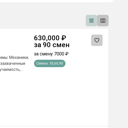
630,000
₽
за
90
смен
за смену
7000
₽
имы: Механики;
а захваченные
Смены:
30,60,90
учаемость,
е поставленных
а по
оответствующие
сяц; - Бюджетные
сплатное питание
емии и другие
 от региона