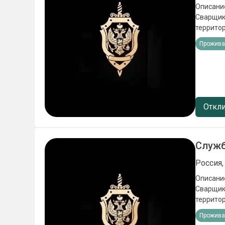
Описание
Сварщики
территор
стрессо
Прожива
целей Ус
исполни
льготы);
места в 
в школах
мотиваци
Откли
Ежемеся
Служб
Россия,
Описание
Сварщики
территор
стрессо
Прожива
целей Ус