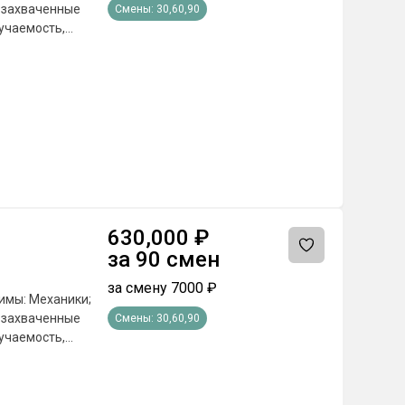
а захваченные
Смены:
30,60,90
учаемость,
е поставленных
а по
оответствующие
сяц; - Бюджетные
сплатное питание
емии и другие
 от региона
630,000
₽
за
90
смен
за смену
7000
₽
имы: Механики;
а захваченные
Смены:
30,60,90
учаемость,
е поставленных
а по
оответствующие