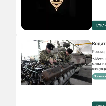
исполни
льготы);
места в 
в школах
мотиваци
Откли
Ежемеся
Водит
Россия,
🔧Механи
машина п
эвакуация р
руб. ⭐️Единовременная выплата от 1 100 000 ₽ ✅УСЛОВИЯ: - Покупаем билет до пункта
Прожива
сборов и
БЕСПЛАТН
⁠Предост
кандидат
БИЛЕТА-восстанавливаем ✅Л
⁠Приоста