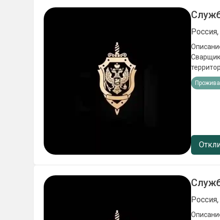
Служб
Россия,
Описание
Сварщики
территор
стрессо
Прожива
целей Ус
исполни
льготы);
места в 
в школах
мотиваци
Откли
Ежемеся
Служб
Россия,
Описание