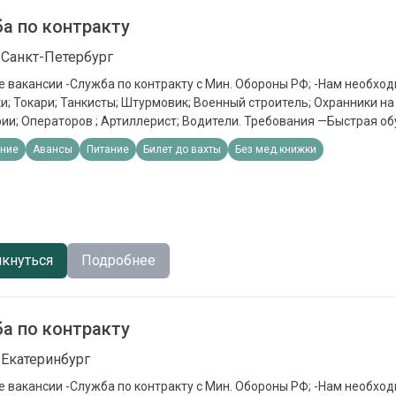
а по контракту
 Санкт-Петербург
 вакансии -Служба по контракту с Мин. Обороны РФ; -Нам необход
; Токари; Танкисты; Штурмовик; Военный строитель; Охранники н
ии; Операторов ; Артиллерист; Водители. Требования —Быстрая об
устойчивость, можно без опыта работы. Обязанности —Выполнени
ние
Авансы
Питание
Билет до вахты
Без мед.книжки
ловия - Кредитные каникулы; - ⁠Налоговые каникулы; - ⁠Приостановк
тельным производствам; - Статус «Ветерана боевых действий» (с
 - ⁠Социальные выплаты на несовершеннолетних детей 19 000 в ме
вузах для детей; - Отдых для детей в оздоровительных лагерях, бе
; - Льготы при оплате ЖКУ - ⁠Списание долгов до 10 млн.рублей. Пр
онные выплаты Единоразовая выплата от 1 400 000 в зависимости
кнуться
Подробнее
чная зарплата 210 000
а по контракту
 Екатеринбург
 вакансии -Служба по контракту с Мин. Обороны РФ; -Нам необход