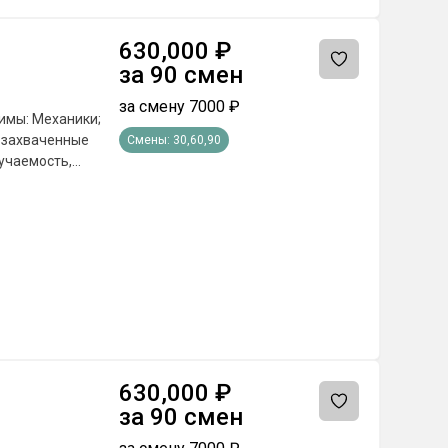
630,000
₽
за
90
смен
за смену
7000
₽
имы: Механики;
а захваченные
Смены:
30,60,90
учаемость,
е поставленных
а по
оответствующие
сяц; - Бюджетные
сплатное питание
емии и другие
 от региона
630,000
₽
за
90
смен