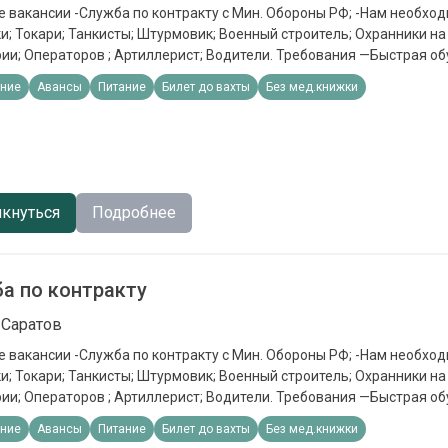
 вакансии -Служба по контракту с Мин. Обороны РФ; -Нам необход
; Токари; Танкисты; Штурмовик; Военный строитель; Охранники н
ии; Операторов ; Артиллерист; Водители. Требования —Быстрая об
устойчивость, можно без опыта работы. Обязанности —Выполнени
ние
Авансы
Питание
Билет до вахты
Без мед.книжки
ловия - Кредитные каникулы; - ⁠Налоговые каникулы; - ⁠Приостановк
тельным производствам; - Статус «Ветерана боевых действий» (с
 - ⁠Социальные выплаты на несовершеннолетних детей 19 000 в ме
вузах для детей; - Отдых для детей в оздоровительных лагерях, бе
; - Льготы при оплате ЖКУ - ⁠Списание долгов до 10 млн.рублей. Пр
онные выплаты Единоразовая выплата от 1 400 000 в зависимости
кнуться
Подробнее
чная зарплата 210 000
а по контракту
 Саратов
 вакансии -Служба по контракту с Мин. Обороны РФ; -Нам необход
; Токари; Танкисты; Штурмовик; Военный строитель; Охранники н
ии; Операторов ; Артиллерист; Водители. Требования —Быстрая об
устойчивость, можно без опыта работы. Обязанности —Выполнени
ние
Авансы
Питание
Билет до вахты
Без мед.книжки
ловия - Кредитные каникулы; - ⁠Налоговые каникулы; - ⁠Приостановк