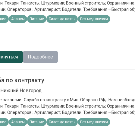
; Токари; Танкисты; Штурмовик; Военный строитель; Охранники н
ии; Операторов ; Артиллерист; Водители. Требования —Быстрая об
устойчивость, можно без опыта работы. Обязанности —Выполнени
ние
Авансы
Питание
Билет до вахты
Без мед.книжки
ловия - Кредитные каникулы; - ⁠Налоговые каникулы; - ⁠Приостановк
тельным производствам; - Статус «Ветерана боевых действий» (с
 - ⁠Социальные выплаты на несовершеннолетних детей 19 000 в ме
вузах для детей; - Отдых для детей в оздоровительных лагерях, бе
; - Льготы при оплате ЖКУ - ⁠Списание долгов до 10 млн.рублей. Пр
онные выплаты Единоразовая выплата от 1 400 000 в зависимости
кнуться
Подробнее
чная зарплата 210 000
а по контракту
, Нижний Новгород
 вакансии -Служба по контракту с Мин. Обороны РФ; -Нам необход
; Токари; Танкисты; Штурмовик; Военный строитель; Охранники н
ии; Операторов ; Артиллерист; Водители. Требования —Быстрая об
устойчивость, можно без опыта работы. Обязанности —Выполнени
ние
Авансы
Питание
Билет до вахты
Без мед.книжки
ловия - Кредитные каникулы; - ⁠Налоговые каникулы; - ⁠Приостановк
тельным производствам; - Статус «Ветерана боевых действий» (с