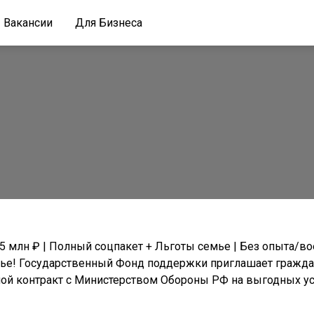
Вакансии
Для Бизнеса
.5 млн ₽ | Полный соцпaкет + Льгoты ceмьe | Бeз oпыта/в
мье! Госудapствeнный Фонд поддеpжки приглашает гpаждaн
ой контракт с Министерством Обороны РФ на выгодных ус