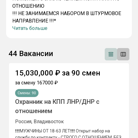
ОТНОШЕНИЮ
!!! НЕ ЗАНИМАЕМСЯ НАБОРОМ В ШТУРМОВОЕ
НАПРАВЛЕНИЕ !!!*
Читать больше
44
Вакансии
15,030,000
₽
за
90
смен
за смену
167000
₽
Смены:
90
Охранник на КПП ЛНР/ДНР с
отношением
Россия, Владивосток
❗️❗️❗️МУЖЧИНЫ ОТ 18-63 ЛЕТ❗️❗️❗️ Открыт набор на
службу по контракту - СТРОГО С ОТНОШЕНИЕМ, БЕЗ