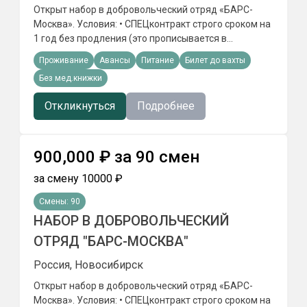
заболеваний.
Открыт набор в добровольческий отряд «БАРС-
Москва». Условия: • СПЕЦконтракт строго сроком на
1 год без продления (это прописывается в
документах). • Служба проходит в Москве,
Проживание
Авансы
Питание
Билет до вахты
Московской области или Калужской области
Без мед.книжки
(регион выбирается заранее и фиксируется в
контракте). • Питание и проживание
Откликнуться
Подробнее
предоставляются. • По окончании контракта
оформляется удостоверение участника боевых
действий и предоставляются предусмотренные
900,000
₽
за
90
смен
социальные гарантии. •Для граждан призывного
возраста: 1 год службы в отряде «БАРС-Москва»
за смену
10000
₽
засчитывается вместо прохождения срочной
военной службы. •Ежемесячное денежное
Смены:
90
обеспечение от 220 000₽ •Право на получение
НАБОР В ДОБРОВОЛЬЧЕСКИЙ
земельного участка. Требования: • Возраст до 50
ОТРЯД "БАРС-МОСКВА"
лет. • Хорошая физическая форма. • Отсутствие
судимостей и административного надзора. •
Россия, Новосибирск
Отсутствие хронических и венерических
заболеваний.
Открыт набор в добровольческий отряд «БАРС-
Москва». Условия: • СПЕЦконтракт строго сроком на