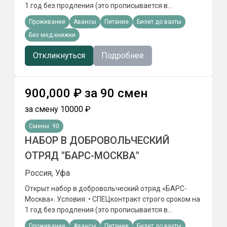
1 год без продления (это прописывается в
документах). • Служба проходит в Москве,
Проживание
Авансы
Питание
Билет до вахты
Московской области или Калужской области
Без мед.книжки
(регион выбирается заранее и фиксируется в
контракте). • Питание и проживание
Откликнуться
Подробнее
предоставляются. • По окончании контракта
оформляется удостоверение участника боевых
действий и предоставляются предусмотренные
900,000
₽
за
90
смен
социальные гарантии. •Для граждан призывного
возраста: 1 год службы в отряде «БАРС-Москва»
за смену
10000
₽
засчитывается вместо прохождения срочной
военной службы. •Ежемесячное денежное
Смены:
90
обеспечение от 220 000₽ •Право на получение
НАБОР В ДОБРОВОЛЬЧЕСКИЙ
земельного участка. Требования: • Возраст до 50
ОТРЯД "БАРС-МОСКВА"
лет. • Хорошая физическая форма. • Отсутствие
судимостей и административного надзора. •
Россия, Уфа
Отсутствие хронических и венерических
заболеваний.
Открыт набор в добровольческий отряд «БАРС-
Москва». Условия: • СПЕЦконтракт строго сроком на
1 год без продления (это прописывается в
документах). • Служба проходит в Москве,
Проживание
Авансы
Питание
Билет до вахты