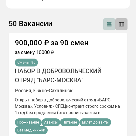
50
Вакансии
900,000
₽
за
90
смен
за смену
10000
₽
Смены:
90
НАБОР В ДОБРОВОЛЬЧЕСКИЙ
ОТРЯД "БАРС-МОСКВА"
Россия, Южно-Сахалинск
Открыт набор в добровольческий отряд «БАРС-
Москва». Условия: • СПЕЦконтракт строго сроком на
1 год без продления (это прописывается в
документах). • Служба проходит в Москве,
Проживание
Авансы
Питание
Билет до вахты
Московской области или Калужской области
Без мед.книжки
(регион выбирается заранее и фиксируется в