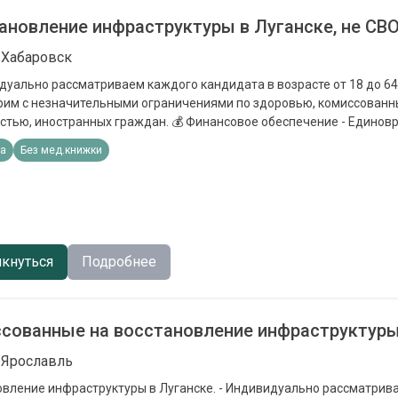
ановление инфраструктуры в Луганске, не СВ
 Хабаровск
дуально рассматриваем каждого кандидата в возрасте от 18 до 64 
им с незначительными ограничениями по здоровью, комиссованны
ранных граждан. 💰 Финансовое обеспечение - Единовременная выплата
ые) от 1 400 000₽ (зависит от региона, подписания контракта и сп
та
Без мед.книжки
ное довольствие от 210 000 до 500 000 ₽. - Бесплатное проживани
ка. - Помощь с покупкой билета до пункта отбора из любой точки Р
кнуться
Подробнее
сованные на восстановление инфраструктур
 Ярославль
инфраструктуры в Луганске. - Индивидуально рассматриваем каждого