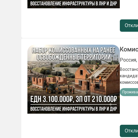
Откли
Комис
Россия,
Восстановление 
кандидат
комиссованных по люб
(подъёмные) 3 100 000₽. - Ежемесячное довольствие от 21
Прожива
проживан
точки РФ
Откли