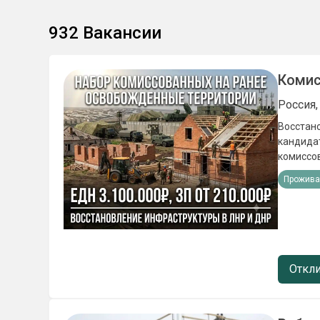
932
Вакансии
Комис
Россия
Восстановление 
кандидат
комиссованных по люб
(подъёмные) 3 100 000₽. - Ежемесячное довольствие от 21
Прожива
проживан
точки РФ
Откли