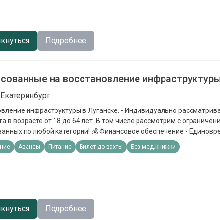
кнуться
Подробнее
сованные на восстановление инфраструктур
 Екатеринбург
инфраструктуры в Луганске. - Индивидуально рассматриваем каждого
а в возрасте от 18 до 64 лет. В том числе рассмотрим с ограничен
ой категории! 💰 Финансовое обеспечение - Единовременная выплата
0 000 до 500 000 ₽. - Бесплатное
ние
Авансы
Питание
Билет до вахты
Без мед.книжки
ие, питание и экипировка. - Помощь с покупкой билета до пункта 
.
кнуться
Подробнее