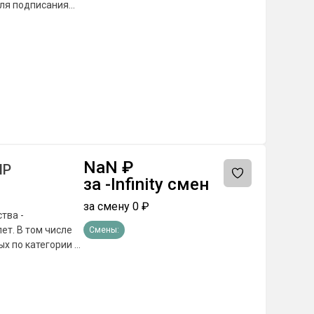
АКЛЮЧЕНИЯ
ная
 - При
е выплаты на
NaN
₽
НР
за
-Infinity
смен
за смену
0
₽
ет. В том числе
Смены:
х по категории В,
 (помогаем
ятии гражданина
еделенную