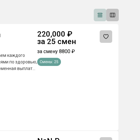
220,000
₽
ы
за
25
смен
за смену
8800
₽
иями по здоровью,
Смены:
25
отбора из любой