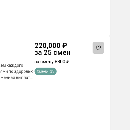
220,000
₽
ы
за
25
смен
за смену
8800
₽
иями по здоровью,
Смены:
25
отбора из любой