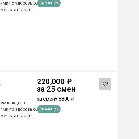
иями по здоровью,
Смены:
25
отбора из любой
220,000
₽
ы
за
25
смен
за смену
8800
₽
иями по здоровью,
Смены:
25
отбора из любой