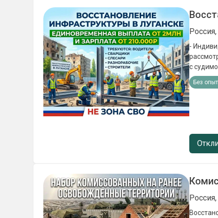
Восст
Россия,
- Индиви
рассмотр
с судимостью, иност
(подъёмн
Без опы
Ежемесяч
экипиров
Откли
Комис
Россия,
Восстановление 