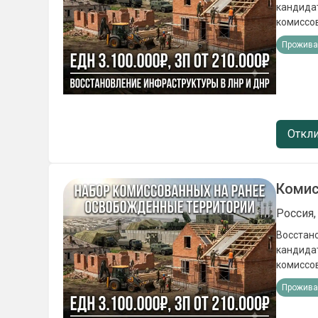
кандидат
комиссованных по люб
(подъёмные) 3 100 000₽. - Ежемесячное довольствие от 21
Прожива
проживан
точки РФ
Откли
Комис
Россия,
Восстановление 
кандидат
комиссованных по люб
(подъёмные) 3 100 000₽. - Ежемесячное довольствие от 21
Прожива
проживан
точки РФ