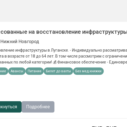
сованные на восстановление инфраструктур
, Нижний Новгород
инфраструктуры в Луганске. - Индивидуально рассматриваем каждого
а в возрасте от 18 до 64 лет. В том числе рассмотрим с ограничен
ой категории! 💰 Финансовое обеспечение - Единовременная выплата
0 000 до 500 000 ₽. - Бесплатное
ние
Авансы
Питание
Билет до вахты
Без мед.книжки
ие, питание и экипировка. - Помощь с покупкой билета до пункта 
.
кнуться
Подробнее