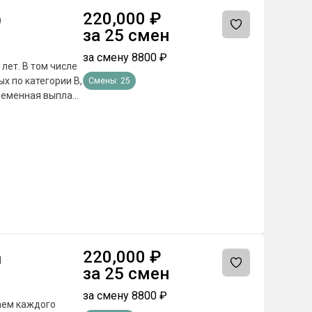
220,000
₽
О
за
25
смен
за смену
8800
₽
лет. В том числе
х по категории В,
Смены:
25
ециальности). -
е, питание и
Ф.
220,000
₽
ы
за
25
смен
за смену
8800
₽