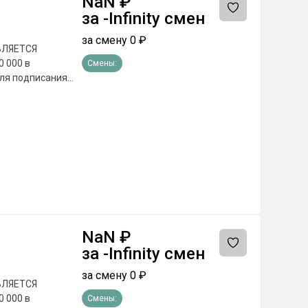
NaN
₽
за
-Infinity
смен
за смену
0
₽
АВЛЯЕТСЯ
Смены:
АКЛЮЧЕНИЯ
ная
 - При
е выплаты на
NaN
₽
за
-Infinity
смен
за смену
0
₽
АВЛЯЕТСЯ
Смены: