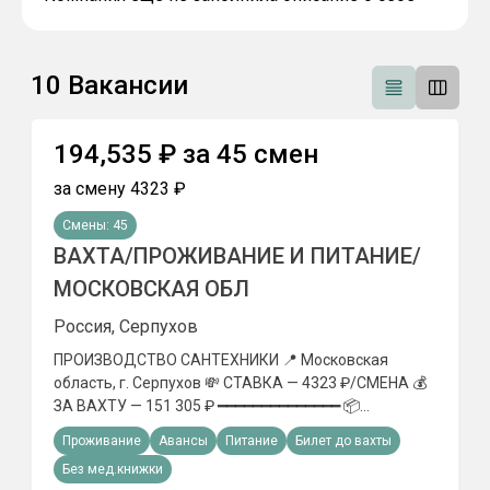
10
Вакансии
194,535
₽
за
45
смен
за смену
4323
₽
Смены:
45
ВАХТА/ПРОЖИВАНИЕ И ПИТАНИЕ/
МОСКОВСКАЯ ОБЛ
Россия, Серпухов
ПРОИЗВОДСТВО САНТЕХНИКИ 📍 Московская
область, г. Серпухов 💸 СТАВКА — 4323 ₽/СМЕНА 💰
ЗА ВАХТУ — 151 305 ₽ ━━━━━━━━━━━━━━ 📦
ТРЕБУЮТСЯ: ➡ ГРУЗЧИКИ 👷 Мужчины до 35 лет ✅
Проживание
Авансы
Питание
Билет до вахты
Гражданство РФ / РБ / СНГ ✅ СНГ — полный пакет
Без мед.книжки
документов ━━━━━━━━━━━━━━ 📅 УСЛОВИЯ РАБОТЫ: