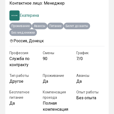
Контактное лицо:
Менеджер
Екатерина
Проживание
Авансы
Питание
Билет до вахты
Без мед.книжки
Россия, Донецк
Профессия
Смены
График
Служба по
90
7/0
контракту
Тип работы
Проживание
Авансы
Другое
Да
Да
Бесплатное
Компенсация
Опыт работы
питание
проезда
Без опыта
Да
Полная
компенсация