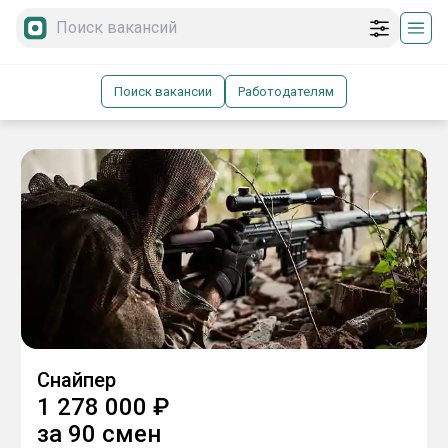
Поиск вакансии
Работодателям
Снайпер
1 278 000
₽
за
90 смен