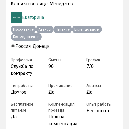
Контактное лицо:
Менеджер
Екатерина
Проживание
Авансы
Питание
Билет до вахты
Без мед.книжки
Россия, Донецк
Профессия
Смены
График
Служба по
90
7/0
контракту
Тип работы
Проживание
Авансы
Другое
Да
Да
Бесплатное
Компенсация
Опыт работы
питание
проезда
Без опыта
Да
Полная
компенсация