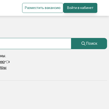
Разместить вакансию
Войти в кабинет
Поиск
ены.
сию
👈
ьтры