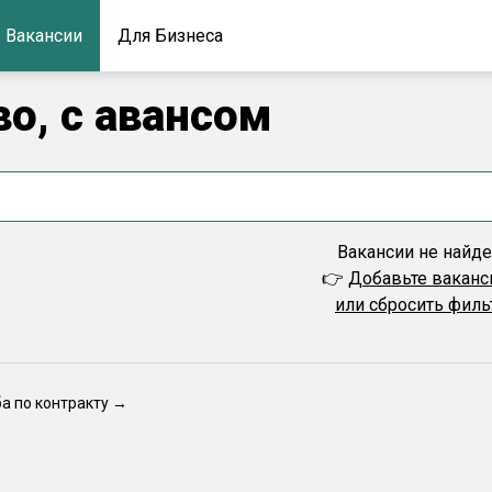
Вакансии
Для Бизнеса
во, с авансом
Вакансии не найд
👉
Добавьте вакан
или сбросить фил
ба по контракту →