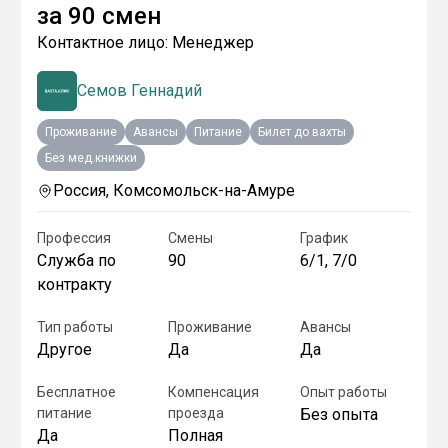
за
90 смен
Контактное лицо:
Менеджер
Семов Геннадий
Проживание
Авансы
Питание
Билет до вахты
Без мед.книжки
Россия, Комсомольск-на-Амуре
Профессия
Смены
График
Служба по
90
6/1, 7/0
контракту
Тип работы
Проживание
Авансы
Другое
Да
Да
Бесплатное
Компенсация
Опыт работы
питание
проезда
Без опыта
Да
Полная