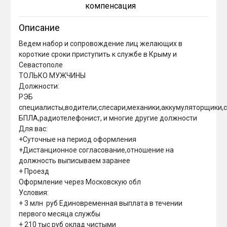
компенсация
Описание
Ведем набор и сопровождение лиц желающих в 
короткие сроки приступить к службе в Крыму и 
Севастополе

ТОЛЬКО МУЖЧИНЫ

Должности:

РЭБ 
специалисты,водители,слесари,механики,аккумуляторщики,са
БПЛА,радиотелефонист, и многие другие должности

Для вас:

+Суточные на период оформления

+Дистанционное согласование,отношение на 
должность выписываем заранее

+ Проезд 

Оформление через Московскую обл

Условия:

+ 3 млн  руб Единовременная выплата в течении 
первого месяца службы

+ 210 тыс руб оклад чистыми
