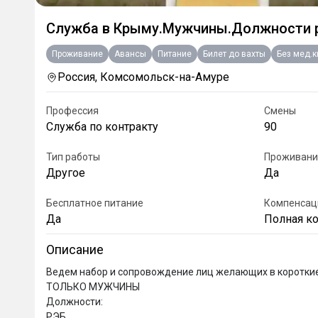
Служба в Крыму.Мужчины.Должности 
Проживание
Авансы
Питание
Билет до вахты
Без мед.
Россия, Комсомольск-на-Амуре
Профессия
Смены
Служба по контракту
90
Тип работы
Проживани
Другое
Да
Бесплатное питание
Компенсац
Да
Полная к
Описание
Ведем набор и сопровождение лиц желающих в короткие 
ТОЛЬКО МУЖЧИНЫ

Должности:

РЭБ 