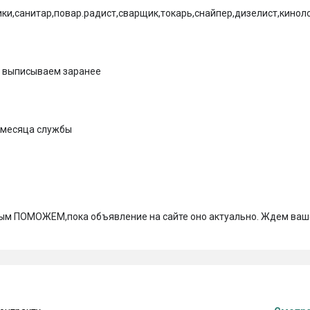
и,санитар,повар.радист,сварщик,токарь,снайпер,дизелист,киноло
 выписываем заранее

 месяца службы

ьным ПОМОЖЕМ,пока объявление на сайте оно актуально. Ждем ваш