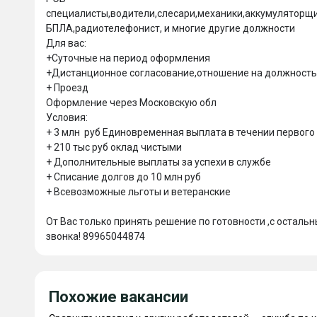
специалисты,водители,слесари,механики,аккумуляторщик
БПЛА,радиотелефонист, и многие другие должности

Для вас:

+Суточные на период оформления

+Дистанционное согласование,отношение на должность
+ Проезд 

Оформление через Московскую обл

Условия:

+ 3 млн  руб Единовременная выплата в течении первого
+ 210 тыс руб оклад чистыми

+ Дополнительные выплаты за успехи в службе

+ Списание долгов до 10 млн руб

+ Всевозможные льготы и ветеранские

От Вас только принять решение по готовности ,с остал
звонка! 89965044874
Похожие вакансии