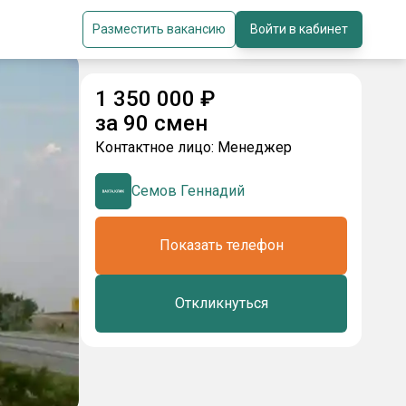
Разместить вакансию
Войти в кабинет
1 350 000
₽
за
90 смен
Контактное лицо:
Менеджер
Семов Геннадий
Показать телефон
Откликнуться