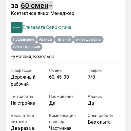
за
Контактное лицо:
Менеджер
Елизавета Севрюгина
Проживание
Авансы
Питание
Билет до вахты
Без мед.книжки
Россия, Козельск
Профессия
Смены
График
Дорожный
60, 45, 30
7/0
рабочий
Тип работы
Проживание
Авансы
На стройке
Да
Да
Бесплатное
Компенсация
Опыт работы
питание
проезда
Без опыта
Два раза в
Частичная