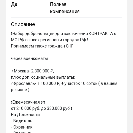
Да
Полная
компенсация
Описание
❗️Набор добровольцев для заключения КОНТРАКТА с 
МО РФ со всех регионов и городов РФ ❗️

Принимаем также граждан СНГ

через военкоматы:

⭐️Москва- 2.300.000 ₽,

плюс доп. социальные выплаты;

⭐️Ярославль- 1.100.000 ₽, + участок 10 соток ( в вашем 
регионе )

❗️Ежемесячная зп

от 210.000 руб. до 330.000 руб.❗️

На Должности:

- Водитель

- Охранник
